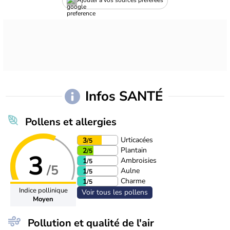
Ajouter à vos sources préférées
Infos SANTÉ
Pollens et allergies
Urticacées
3
/5
Plantain
2
/5
3
Ambroisies
1
/5
/5
Aulne
1
/5
Charme
1
/5
Indice pollinique
Voir tous les pollens
Moyen
Pollution et qualité de l'air