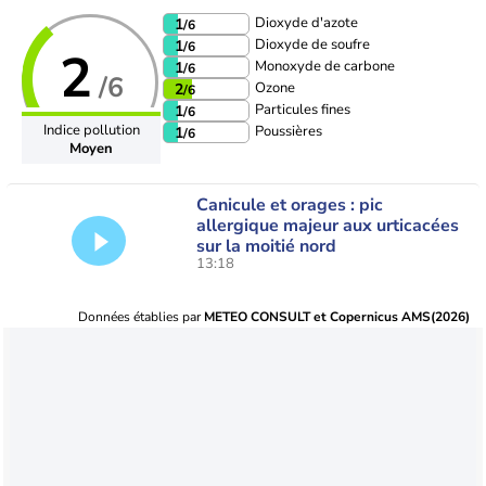
Dioxyde d'azote
1
/6
Dioxyde de soufre
1
/6
2
Monoxyde de carbone
1
/6
/6
Ozone
2
/6
Particules fines
1
/6
Indice pollution
Poussières
1
/6
Moyen
Canicule et orages : pic
allergique majeur aux urticacées
sur la moitié nord
13:18
Données établies par
METEO CONSULT et Copernicus AMS(2026)