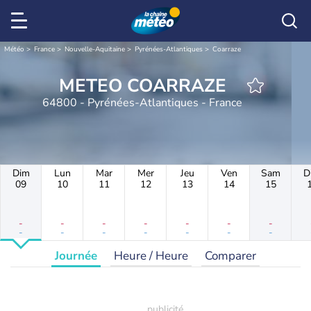
Météo
France
Nouvelle-Aquitaine
Pyrénées-Atlantiques
Coarraze
METEO COARRAZE
64800 - Pyrénées-Atlantiques - France
Dim
Lun
Mar
Mer
Jeu
Ven
Sam
D
09
10
11
12
13
14
15
-
-
-
-
-
-
-
-
-
-
-
-
-
-
Journée
Heure / Heure
Comparer