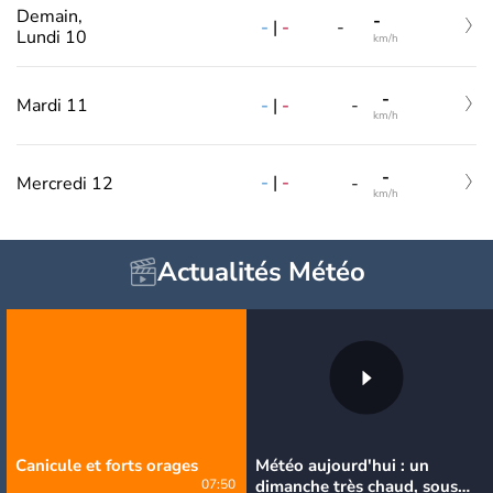
Demain,
-
-
|
-
-
Lundi 10
km/h
-
-
|
-
Mardi 11
-
km/h
-
-
|
-
Mercredi 12
-
km/h
Actualités Météo
Canicule et forts orages
Météo aujourd'hui : un
07:50
dimanche très chaud, sous