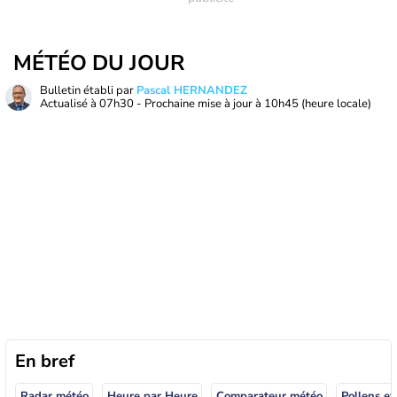
MÉTÉO DU JOUR
Bulletin établi par
Pascal HERNANDEZ
Actualisé à
07h30
- Prochaine mise à jour à
10h45
(heure locale)
En bref
Radar météo
Heure par Heure
Comparateur météo
Pollens et