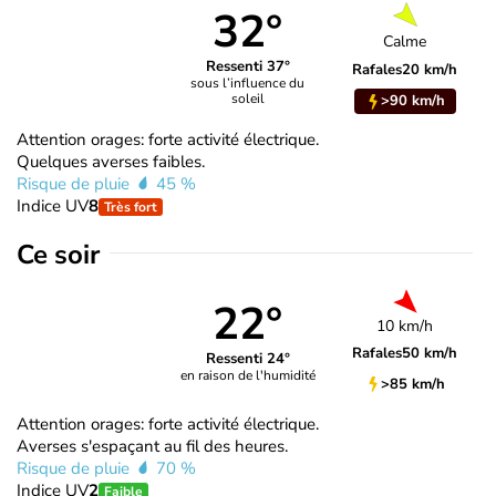
32°
Calme
Ressenti 37°
Rafales
20 km/h
sous l’influence du
soleil
>90 km/h
Attention orages: forte activité électrique.
Quelques averses faibles.
Risque de pluie
45 %
Indice UV
8
Très fort
Ce soir
22°
10 km/h
Rafales
50 km/h
Ressenti 24°
en raison de l'humidité
>85 km/h
Attention orages: forte activité électrique.
Averses s'espaçant au fil des heures.
Risque de pluie
70 %
Indice UV
2
Faible