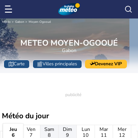
Météo
Gabon
Moyen-Ogooué
METEO MOYEN-OGOOUÉ
Gabon
Carte
Villes principales
Devenez VIP
Météo
du jour
Jeu
Ven
Sam
Dim
Lun
Mar
Mer
6
7
8
9
10
11
12