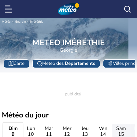
Météo
Géorgie
Iméréthie
METEO IMÉRÉTHIE
Géorgie
Carte
Météo
des Départements
Villes princ
Météo
du jour
Dim
Lun
Mar
Mer
Jeu
Ven
Sam
9
10
11
12
13
14
15