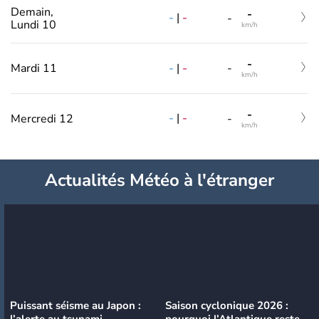
Demain,
-
-
|
-
-
Lundi 10
km/h
-
-
|
-
Mardi 11
-
km/h
-
-
|
-
Mercredi 12
-
km/h
Actualités Météo à l'étranger
Puissant séisme au Japon :
Saison cyclonique 2026 :
l’alerte au tsunami
pourquoi l’Atlantique reste