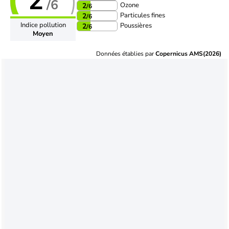
2
/6
Ozone
2
/6
Particules fines
2
/6
Indice pollution
Poussières
2
/6
Moyen
Données établies par
Copernicus AMS(2026)