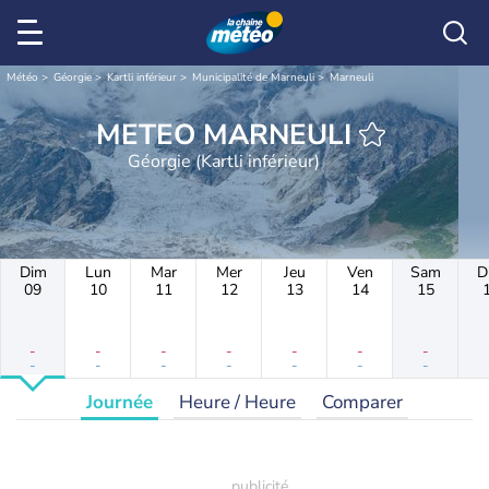
Météo
Géorgie
Kartli inférieur
Municipalité de Marneuli
Marneuli
METEO MARNEULI
Géorgie (Kartli inférieur)
Dim
Lun
Mar
Mer
Jeu
Ven
Sam
D
09
10
11
12
13
14
15
-
-
-
-
-
-
-
-
-
-
-
-
-
-
Journée
Heure / Heure
Comparer