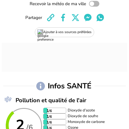
Recevoir la météo de ma ville
Partager
Ajouter à vos sources préférées
Infos SANTÉ
Pollution et qualité de l'air
Dioxyde d'azote
1
/6
Dioxyde de soufre
1
/6
2
Monoxyde de carbone
1
/6
/6
Ozone
1
/6