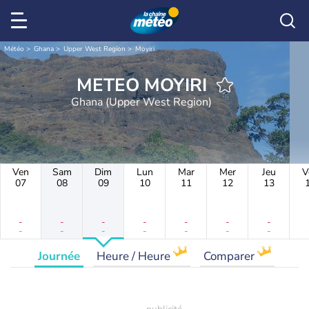
Météo
Ghana
Upper West Region
Moyiri
METEO MOYIRI
Ghana (Upper West Region)
Ven
Sam
Dim
Lun
Mar
Mer
Jeu
V
07
08
09
10
11
12
13
-
-
-
-
-
-
-
-
-
-
-
-
-
-
Journée
Heure / Heure
Comparer