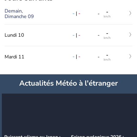
Demain,
-
-
|
-
-
Dimanche 09
km/h
-
-
|
-
Lundi 10
-
km/h
-
-
|
-
Mardi 11
-
km/h
Actualités Météo à l'étranger
Puissant séisme au Japon :
Saison cyclonique 2026 :