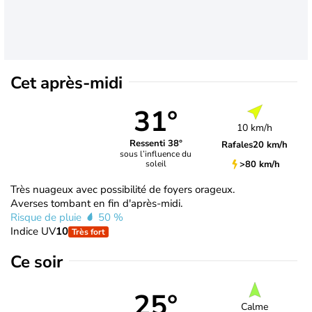
Cet après-midi
31°
10 km/h
Ressenti 38°
Rafales
20 km/h
sous l’influence du
>80 km/h
soleil
Très nuageux avec possibilité de foyers orageux.
Averses tombant en fin d'après-midi.
Risque de pluie
50 %
Indice UV
10
Très fort
Ce soir
25°
Calme