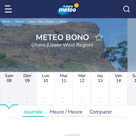
Météo
Ghana
Upper West Region
Bono
METEO BONO
Ghana (Upper West Region)
Sam
Dim
Lun
Mar
Mer
Jeu
Ven
S
08
09
10
11
12
13
14
-
-
-
-
-
-
-
-
-
-
-
-
-
-
Journée
Heure / Heure
Comparer