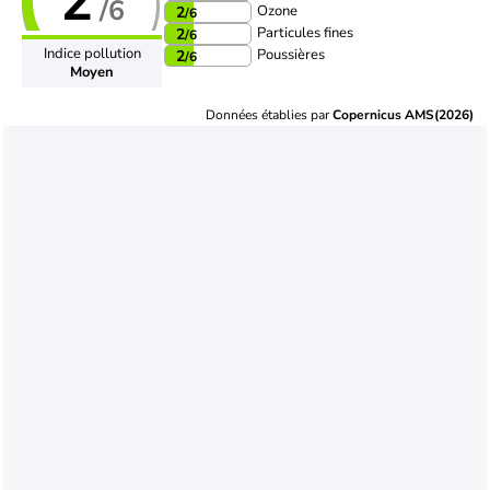
2
/6
Ozone
2
/6
Particules fines
2
/6
Indice pollution
Poussières
2
/6
Moyen
Données établies par
Copernicus AMS(2026)