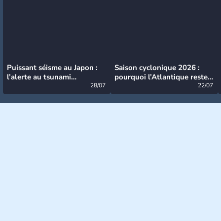
Puissant séisme au Japon :
Saison cyclonique 2026 :
l’alerte au tsunami
pourquoi l’Atlantique reste
désormais levée
28/07
très calme à ce stade ?
22/07