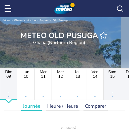
Météo
Ghana
Northern Region
Old Pusuga
METEO OLD PUSUGA
Ghana (Northern Region)
Dim
Lun
Mar
Mer
Jeu
Ven
Sam
D
09
10
11
12
13
14
15
-
-
-
-
-
-
-
-
-
-
-
-
-
-
Journée
Heure / Heure
Comparer