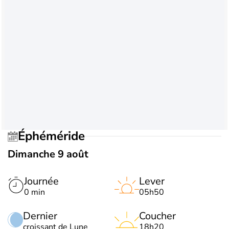
Éphéméride
Dimanche 9 août
Journée
Lever
0 min
05h50
Dernier
Coucher
croissant de Lune
18h20