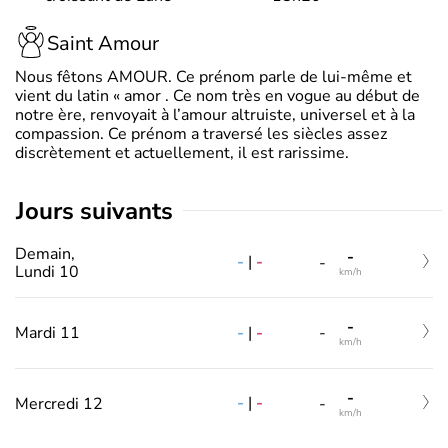
Saint Amour
Nous fêtons AMOUR. Ce prénom parle de lui-même et
vient du latin « amor . Ce nom très en vogue au début de
notre ère, renvoyait à l’amour altruiste, universel et à la
compassion. Ce prénom a traversé les siècles assez
discrètement et actuellement, il est rarissime.
jours suivants
Demain,
-
-
|
-
-
Lundi 10
km/h
-
-
|
-
Mardi 11
-
km/h
-
-
|
-
Mercredi 12
-
km/h