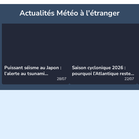
Actualités Météo à l'étranger
Puissant séisme au Japon :
Saison cyclonique 2026 :
l’alerte au tsunami
pourquoi l’Atlantique reste
désormais levée
28/07
très calme à ce stade ?
22/07