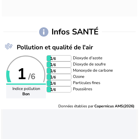
Infos SANTÉ
Pollution et qualité de l'air
Dioxyde d'azote
1
/6
Dioxyde de soufre
1
/6
1
Monoxyde de carbone
1
/6
/6
Ozone
1
/6
Particules fines
1
/6
Indice pollution
Poussières
1
/6
Bon
Données établies par
Copernicus AMS(2026)