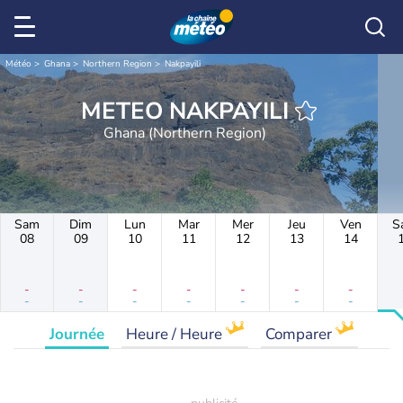
Météo
Ghana
Northern Region
Nakpayili
METEO NAKPAYILI
Ghana (Northern Region)
Sam
Dim
Lun
Mar
Mer
Jeu
Ven
S
08
09
10
11
12
13
14
-
-
-
-
-
-
-
-
-
-
-
-
-
-
Journée
Heure / Heure
Comparer