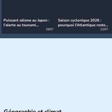
Puissant séisme au Japon :
Saison cyclonique 2026 :
l’alerte au tsunami
pourquoi l’Atlantique reste
désormais levée
28/07
très calme à ce stade ?
22/07
Géographie et climat