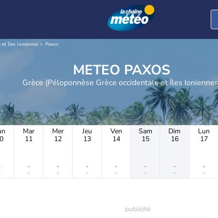
et Îles Ioniennes
Paxos
METEO PAXOS
Grèce (Péloponnèse Grèce occidentale et Îles Ionienne
un
Mar
Mer
Jeu
Ven
Sam
Dim
Lun
0
11
12
13
14
15
16
17
-
-
-
-
-
-
-
-
-
-
-
-
-
-
-
-