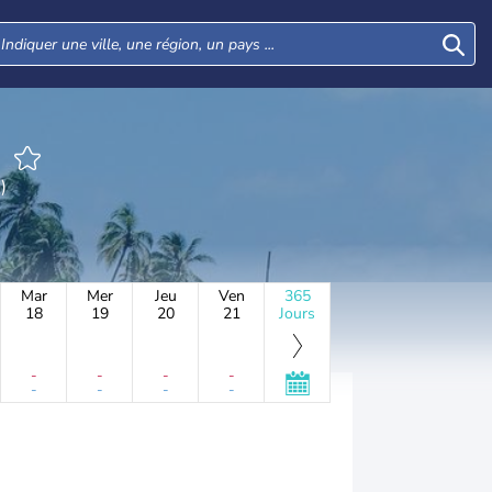
s)
Mar
Mer
Jeu
Ven
365
18
19
20
21
Jours
-
-
-
-
-
-
-
-