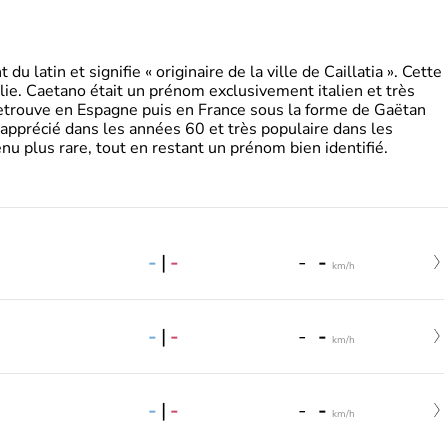
 latin et signifie « originaire de la ville de Caillatia ». Cette
lie. Caetano était un prénom exclusivement italien et très
retrouve en Espagne puis en France sous la forme de Gaëtan
 apprécié dans les années 60 et très populaire dans les
nu plus rare, tout en restant un prénom bien identifié.
-
|
-
-
-
km/h
-
|
-
-
-
km/h
-
|
-
-
-
km/h