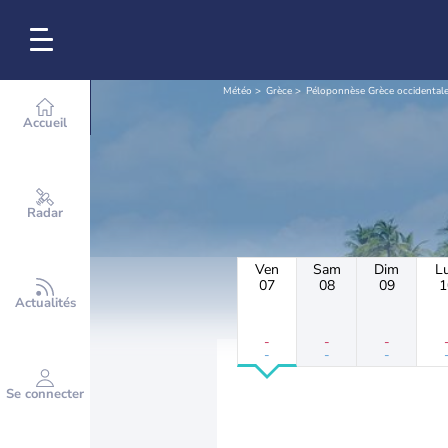
Météo
Grèce
Péloponnèse Grèce occidentale 
Accueil
Radar
Ven
Sam
Dim
L
07
08
09
1
Actualités
-
-
-
-
-
-
Se connecter