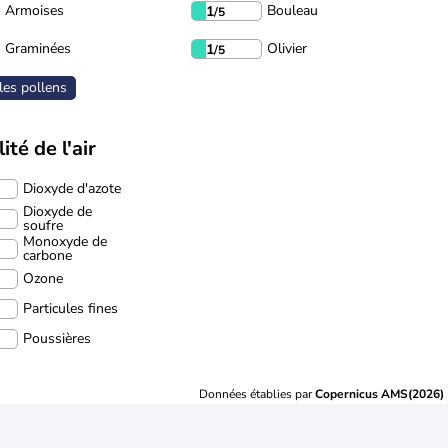
Armoises
Bouleau
1
/5
Graminées
Olivier
1
/5
les pollens
ité de l'air
Dioxyde d'azote
Dioxyde de
soufre
Monoxyde de
carbone
Ozone
Particules fines
Poussières
Données établies par
Copernicus AMS(2026)