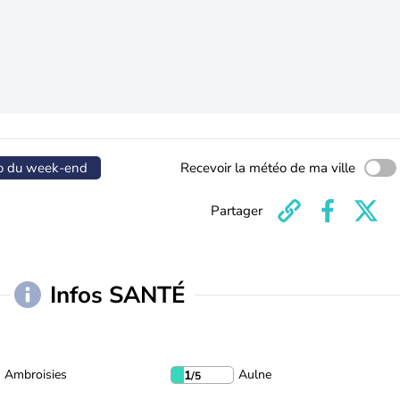
o du week-end
Recevoir la météo de ma ville
Partager
Infos SANTÉ
Ambroisies
Aulne
1
/5