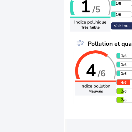
1
1
/5
/5
1
/5
Indice pollinique
Voir tous 
Très faible
Pollution et qual
1
/6
4
1
/6
/6
1
/6
4
/6
Indice pollution
2
Mauvais
/6
2
/6