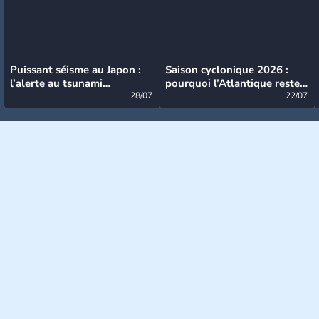
Puissant séisme au Japon :
Saison cyclonique 2026 :
l’alerte au tsunami
pourquoi l’Atlantique reste
désormais levée
28/07
très calme à ce stade ?
22/07