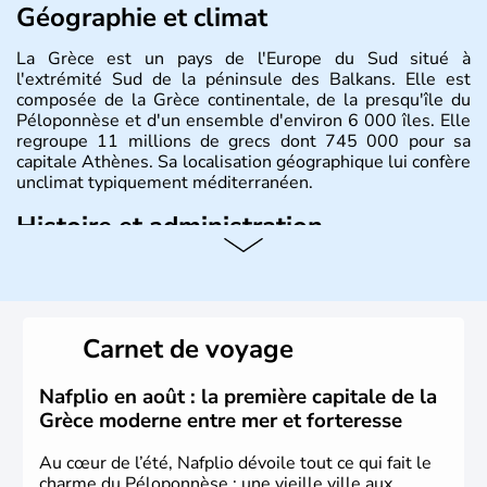
Géographie et climat
La Grèce est un pays de l'Europe du Sud situé à
l'extrémité Sud de la péninsule des Balkans. Elle est
composée de la Grèce continentale, de la presqu'île du
Péloponnèse et d'un ensemble d'environ 6 000 îles. Elle
regroupe 11 millions de grecs dont 745 000 pour sa
capitale Athènes. Sa localisation géographique lui confère
unclimat typiquement méditerranéen.
Histoire et administration
Véritable berceau de la culture Européenne en ce qui
concerne la philosophie et le théâtre, la Grèce antique est
aussi la première à avoir introduit le concept de
démocratie. Elle est également responsable de
Carnet de voyage
l'invention des Jeux Olympiques en 776 avant J.C. Le 25
mars 1820 sonne le début de la Guerre d'indépendance,
aujourd'hui date de la fête nationale grecque. La Grèce
Nafplio en août : la première capitale de la
est définitivement reconnue comme état indépendant à
Grèce moderne entre mer et forteresse
partir de 1830.
Au cœur de l’été, Nafplio dévoile tout ce qui fait le
charme du Péloponnèse : une vieille ville aux