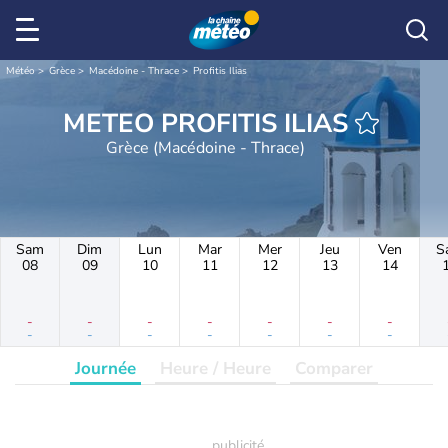
Météo
Grèce
Macédoine - Thrace
Profitis Ilias
METEO PROFITIS ILIAS
Grèce (Macédoine - Thrace)
Sam
Dim
Lun
Mar
Mer
Jeu
Ven
S
08
09
10
11
12
13
14
-
-
-
-
-
-
-
-
-
-
-
-
-
-
Journée
Heure / Heure
Comparer