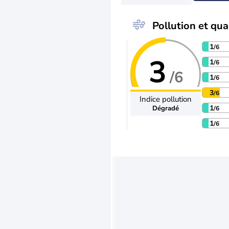
Pollution et qual
1
/6
3
1
/6
/6
1
/6
3
/6
Indice pollution
1
Dégradé
/6
1
/6