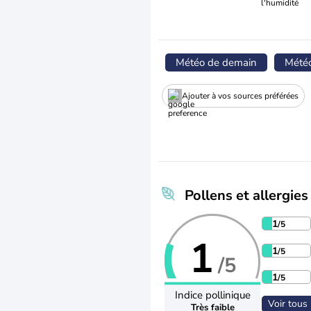
l'humidité
Météo de demain
Mété
Ajouter à vos sources préférées
Pollens et allergies
1
/5
1
1
/5
/5
1
/5
Indice pollinique
Voir tous 
Très faible