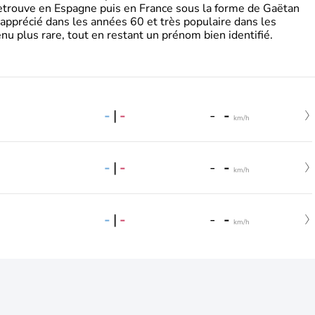
retrouve en Espagne puis en France sous la forme de Gaëtan
 apprécié dans les années 60 et très populaire dans les
nu plus rare, tout en restant un prénom bien identifié.
-
|
-
-
-
km/h
-
|
-
-
-
km/h
-
|
-
-
-
km/h