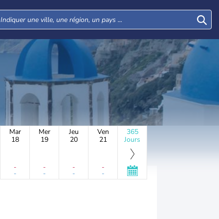
Mar
Mer
Jeu
Ven
365
18
19
20
21
Jours
-
-
-
-
-
-
-
-