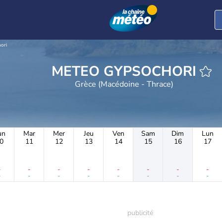
ori
METEO GYPSOCHORI
Grèce (Macédoine - Thrace)
un
Mar
Mer
Jeu
Ven
Sam
Dim
Lun
0
11
12
13
14
15
16
17
-
-
-
-
-
-
-
-
-
-
-
-
-
-
-
-