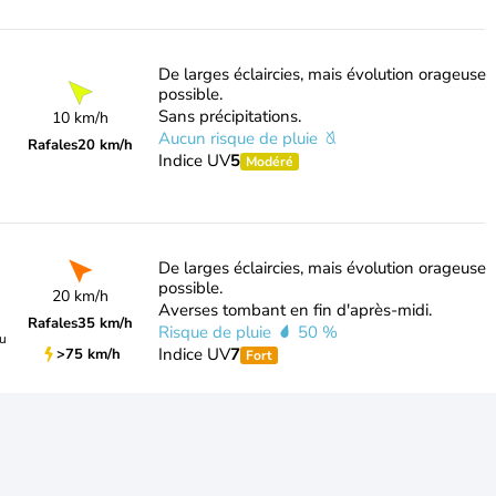
De larges éclaircies, mais évolution orageuse
possible.
Sans précipitations.
10 km/h
Aucun risque de pluie
Rafales
20 km/h
Indice UV
5
Modéré
De larges éclaircies, mais évolution orageuse
possible.
20 km/h
Averses tombant en fin d'après-midi.
Rafales
35 km/h
Risque de pluie
50 %
du
Indice UV
7
>75 km/h
Fort