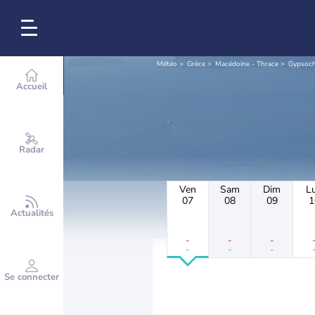
Météo
Grèce
Macédoine - Thrace
Gypsoch
Accueil
Radar
Ven
Sam
Dim
L
07
08
09
1
Actualités
-
-
-
-
-
-
Se connecter