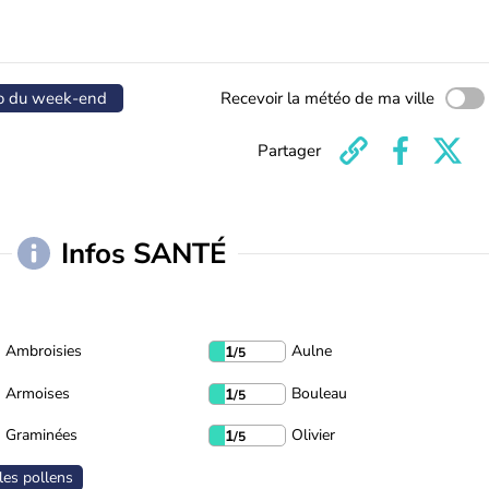
o du week-end
Recevoir la météo de ma ville
Partager
Infos SANTÉ
Ambroisies
Aulne
1
/5
Armoises
Bouleau
1
/5
Graminées
Olivier
1
/5
les pollens