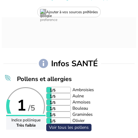
Ajouter à vos sources préférées
Infos SANTÉ
Pollens et allergies
Ambroisies
1
/5
Aulne
1
/5
1
Armoises
1
/5
/5
Bouleau
1
/5
Graminées
1
/5
Indice pollinique
Olivier
1
/5
Très faible
Voir tous les pollens