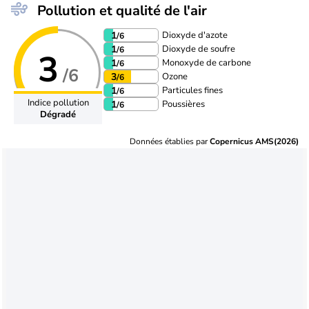
Pollution et qualité de l'air
Dioxyde d'azote
1
/6
Dioxyde de soufre
1
/6
3
Monoxyde de carbone
1
/6
/6
Ozone
3
/6
Particules fines
1
/6
Indice pollution
Poussières
1
/6
Dégradé
Données établies par
Copernicus AMS(2026)