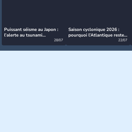
Puissant séisme au Japon :
Saison cyclonique 2026 :
l’alerte au tsunami
pourquoi l’Atlantique reste
désormais levée
28/07
très calme à ce stade ?
22/07