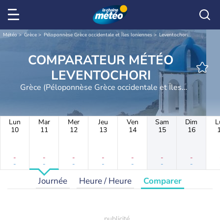
Météo
Grèce
Péloponnèse Grèce occidentale et Îles Ioniennes
Leventochori
COMPARATEUR MÉTÉO
LEVENTOCHORI
Grèce (Péloponnèse Grèce occidentale et Îles
Ioniennes)
Lun
Mar
Mer
Jeu
Ven
Sam
Dim
L
10
11
12
13
14
15
16
-
-
-
-
-
-
-
-
-
-
-
-
-
-
Journée
Heure / Heure
Comparer