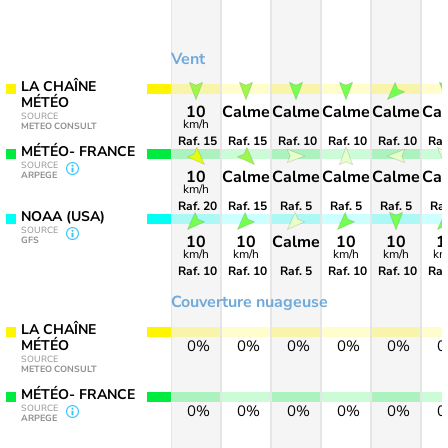
Vent
LA CHAÎNE
MÉTÉO
10
Calme
Calme
Calme
Calme
Ca
SOURCE
km/h
METEO CONSULT
Raf. 15
Raf. 15
Raf. 10
Raf. 10
Raf. 10
Raf
MÉTÉO- FRANCE
SOURCE
10
Calme
Calme
Calme
Calme
Ca
ARPEGE
km/h
Raf. 20
Raf. 15
Raf. 5
Raf. 5
Raf. 5
Raf
NOAA (USA)
SOURCE
10
10
Calme
10
10
1
GFS
km/h
km/h
km/h
km/h
km
Raf. 10
Raf. 10
Raf. 5
Raf. 10
Raf. 10
Raf
Couverture nuageuse
LA CHAÎNE
MÉTÉO
0%
0%
0%
0%
0%
SOURCE
METEO CONSULT
MÉTÉO- FRANCE
0%
0%
0%
0%
0%
SOURCE
ARPEGE