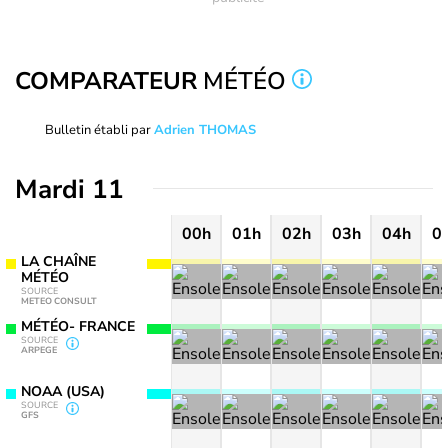
COMPARATEUR
MÉTÉO
Bulletin établi par
Adrien THOMAS
Mardi 11
00h
01h
02h
03h
04h
0
LA CHAÎNE
MÉTÉO
SOURCE
METEO CONSULT
MÉTÉO- FRANCE
SOURCE
ARPEGE
NOAA (USA)
SOURCE
GFS