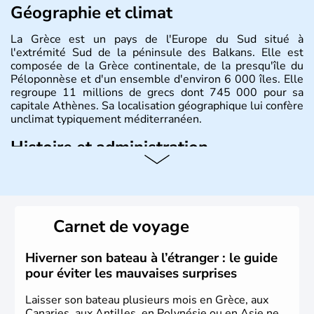
Géographie et climat
La Grèce est un pays de l'Europe du Sud situé à
l'extrémité Sud de la péninsule des Balkans. Elle est
composée de la Grèce continentale, de la presqu'île du
Péloponnèse et d'un ensemble d'environ 6 000 îles. Elle
regroupe 11 millions de grecs dont 745 000 pour sa
capitale Athènes. Sa localisation géographique lui confère
unclimat typiquement méditerranéen.
Histoire et administration
Véritable berceau de la culture Européenne en ce qui
concerne la philosophie et le théâtre, la Grèce antique est
aussi la première à avoir introduit le concept de
démocratie. Elle est également responsable de
Carnet de voyage
l'invention des Jeux Olympiques en 776 avant J.C. Le 25
mars 1820 sonne le début de la Guerre d'indépendance,
aujourd'hui date de la fête nationale grecque. La Grèce
Hiverner son bateau à l’étranger : le guide
est définitivement reconnue comme état indépendant à
pour éviter les mauvaises surprises
partir de 1830.
Laisser son bateau plusieurs mois en Grèce, aux
Canaries, aux Antilles, en Polynésie ou en Asie ne