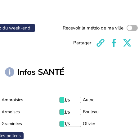
o du week-end
Recevoir la météo de ma ville
Partager
Infos SANTÉ
Ambroisies
Aulne
1
/5
Armoises
Bouleau
1
/5
Graminées
Olivier
1
/5
les pollens