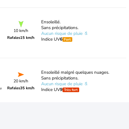
Ensoleillé.
Sans précipitations.
10 km/h
Aucun risque de pluie
Rafales
15 km/h
Indice UV
6
Fort
Ensoleillé malgré quelques nuages.
Sans précipitations.
20 km/h
Aucun risque de pluie
Rafales
35 km/h
du
Indice UV
9
Très fort