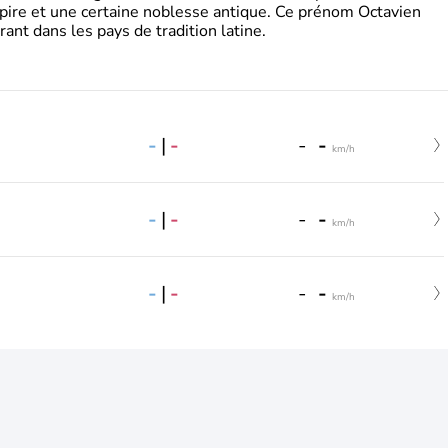
pire et une certaine noblesse antique. Ce prénom Octavien
rant dans les pays de tradition latine.
-
|
-
-
-
km/h
-
|
-
-
-
km/h
-
|
-
-
-
km/h