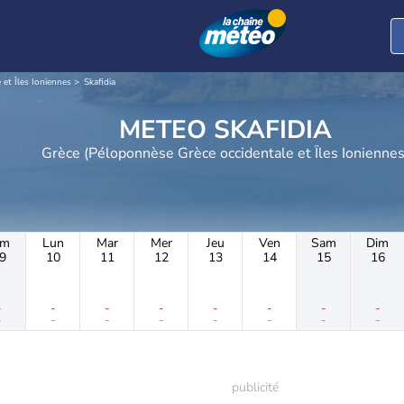
et Îles Ioniennes
Skafidia
METEO SKAFIDIA
Grèce (Péloponnèse Grèce occidentale et Îles Ionienne
im
Lun
Mar
Mer
Jeu
Ven
Sam
Dim
9
10
11
12
13
14
15
16
-
-
-
-
-
-
-
-
-
-
-
-
-
-
-
-