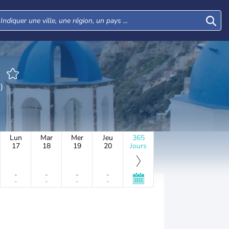
s)
Lun
Mar
Mer
Jeu
365
17
18
19
20
Jours
-
-
-
-
-
-
-
-