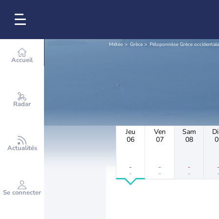
Météo
Grèce
Péloponnèse Grèce occidentale 
Accueil
Radar
Jeu
Ven
Sam
D
06
07
08
0
Actualités
-
-
-
-
-
-
Se connecter