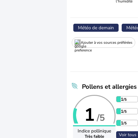
l'humidité
Météo de demain
Mété
Ajouter à vos sources préférées
Pollens et allergies
1
/5
1
1
/5
/5
1
/5
Indice pollinique
Voir tous 
Très faible