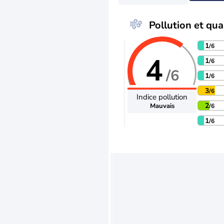
Pollution et qual
1
/6
4
1
/6
/6
1
/6
3
/6
Indice pollution
2
Mauvais
/6
1
/6