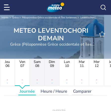
Météo
Grèce
Péloponnèse Grèce occidentale et Îles Ioniennes
Leventochori
METEO LEVENTOCHORI
DEMAIN
Grèce (Péloponnèse Grèce occidentale et Îles
Ioniennes)
Jeu
Ven
Sam
Dim
Lun
Mar
Mer
J
06
07
08
09
10
11
12
-
-
-
-
-
-
-
-
-
-
-
-
-
-
Journée
Heure / Heure
Comparer