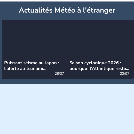
Actualités Météo à l'étranger
Puissant séisme au Japon :
Saison cyclonique 2026 :
l’alerte au tsunami
pourquoi l’Atlantique reste
désormais levée
28/07
très calme à ce stade ?
22/07