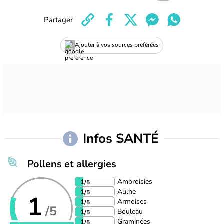
Partager
Ajouter à vos sources préférées
Infos SANTÉ
Pollens et allergies
Ambroisies
1
/5
Aulne
1
/5
1
Armoises
1
/5
/5
Bouleau
1
/5
Graminées
1
/5