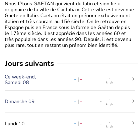
Nous fêtons GAETAN qui vient du latin et signifie «
originaire de la ville de Caillatia ». Cette ville est devenue
Gaëte en Italie. Caetano était un prénom exclusivement
italien et très courant au 15è siècle. On le retrouve en
Espagne puis en France sous la forme de Gaëtan depuis
le 17ème siècle. Il est apprécié dans les années 60 et
très populaire dans les années 90. Depuis, il est devenu
plus rare, tout en restant un prénom bien identifié.
jours suivants
Ce week-end,
-
-
|
-
-
Samedi 08
km/h
-
-
|
-
Dimanche 09
-
km/h
-
-
|
-
Lundi 10
-
km/h