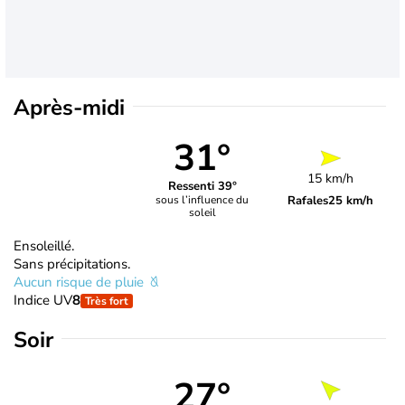
Après-midi
31°
15 km/h
Ressenti 39°
Rafales
25 km/h
sous l’influence du
soleil
Ensoleillé.
Sans précipitations.
Aucun risque de pluie
Indice UV
8
Très fort
Soir
27°