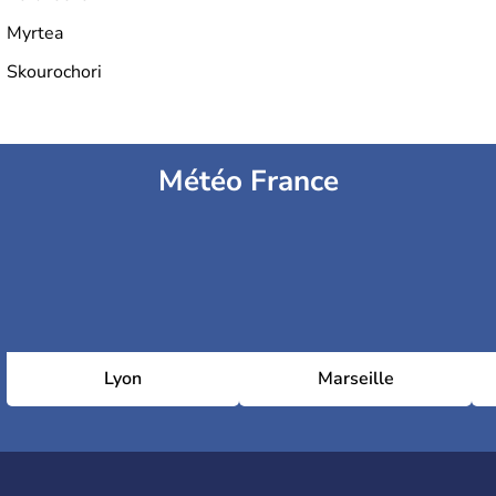
Myrtea
Skourochori
Météo France
Lyon
Marseille