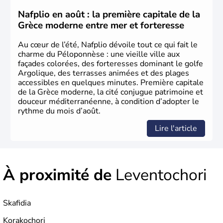
mars 1820 sonne le début de la Guerre d'indépendance,
aujourd'hui date de la fête nationale grecque. La Grèce
Nafplio en août : la première capitale de la
est définitivement reconnue comme état indépendant à
Grèce moderne entre mer et forteresse
partir de 1830.
Au cœur de l’été, Nafplio dévoile tout ce qui fait le
charme du Péloponnèse : une vieille ville aux
façades colorées, des forteresses dominant le golfe
Argolique, des terrasses animées et des plages
accessibles en quelques minutes. Première capitale
de la Grèce moderne, la cité conjugue patrimoine et
douceur méditerranéenne, à condition d’adopter le
rythme du mois d’août.
Lire l'article
À proximité de
Leventochori
Skafidia
Korakochori