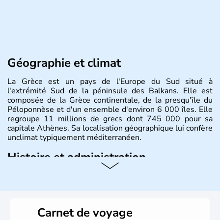
Géographie et climat
La Grèce est un pays de l'Europe du Sud situé à
l'extrémité Sud de la péninsule des Balkans. Elle est
composée de la Grèce continentale, de la presqu'île du
Péloponnèse et d'un ensemble d'environ 6 000 îles. Elle
regroupe 11 millions de grecs dont 745 000 pour sa
capitale Athènes. Sa localisation géographique lui confère
unclimat typiquement méditerranéen.
Histoire et administration
Véritable berceau de la culture Européenne en ce qui
concerne la philosophie et le théâtre, la Grèce antique est
aussi la première à avoir introduit le concept de
démocratie. Elle est également responsable de
Carnet de voyage
l'invention des Jeux Olympiques en 776 avant J.C. Le 25