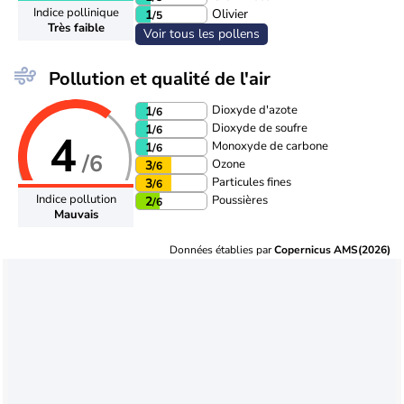
Indice pollinique
Olivier
1
/5
Très faible
Voir tous les pollens
Pollution et qualité de l'air
Dioxyde d'azote
1
/6
Dioxyde de soufre
1
/6
4
Monoxyde de carbone
1
/6
/6
Ozone
3
/6
Particules fines
3
/6
Indice pollution
Poussières
2
/6
Mauvais
Données établies par
Copernicus AMS(2026)