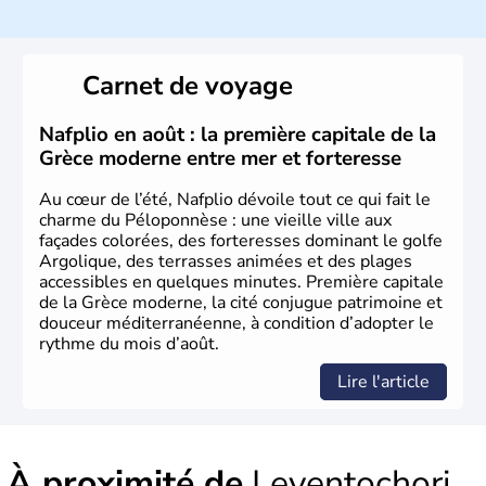
Véritable berceau de la culture Européenne en ce qui
concerne la philosophie et le théâtre, la Grèce antique est
aussi la première à avoir introduit le concept de
démocratie. Elle est également responsable de
Carnet de voyage
l'invention des Jeux Olympiques en 776 avant J.C. Le 25
mars 1820 sonne le début de la Guerre d'indépendance,
aujourd'hui date de la fête nationale grecque. La Grèce
Nafplio en août : la première capitale de la
est définitivement reconnue comme état indépendant à
Grèce moderne entre mer et forteresse
partir de 1830.
Au cœur de l’été, Nafplio dévoile tout ce qui fait le
charme du Péloponnèse : une vieille ville aux
façades colorées, des forteresses dominant le golfe
Argolique, des terrasses animées et des plages
accessibles en quelques minutes. Première capitale
de la Grèce moderne, la cité conjugue patrimoine et
douceur méditerranéenne, à condition d’adopter le
rythme du mois d’août.
Lire l'article
À proximité de
Leventochori