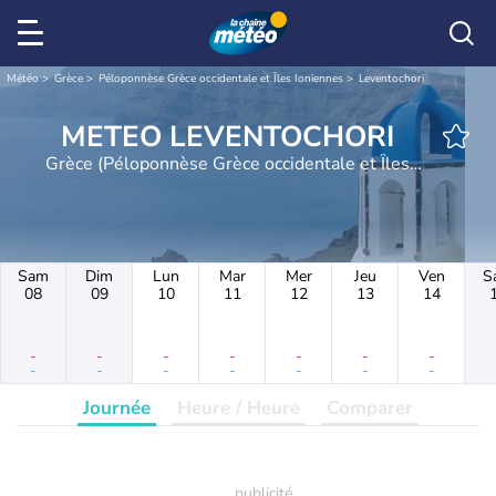
Météo
Grèce
Péloponnèse Grèce occidentale et Îles Ioniennes
Leventochori
METEO LEVENTOCHORI
Grèce (Péloponnèse Grèce occidentale et Îles
Ioniennes)
Sam
Dim
Lun
Mar
Mer
Jeu
Ven
S
08
09
10
11
12
13
14
-
-
-
-
-
-
-
-
-
-
-
-
-
-
Journée
Heure / Heure
Comparer