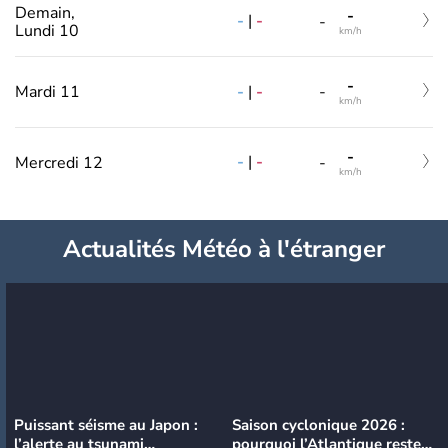
Demain,
-
-
|
-
-
Lundi 10
km/h
-
-
|
-
Mardi 11
-
km/h
-
-
|
-
Mercredi 12
-
km/h
Actualités Météo à l'étranger
Puissant séisme au Japon :
Saison cyclonique 2026 :
l’alerte au tsunami
pourquoi l’Atlantique reste