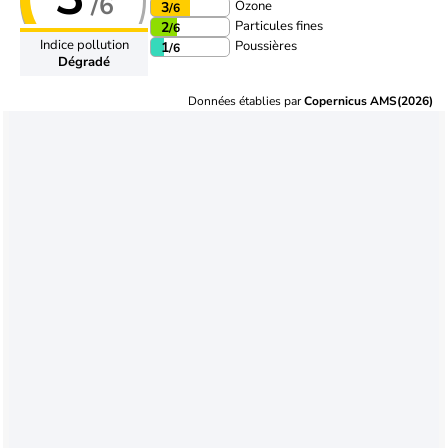
/6
Ozone
3
/6
Particules fines
2
/6
Indice pollution
Poussières
1
/6
Dégradé
Données établies par
Copernicus AMS(2026)