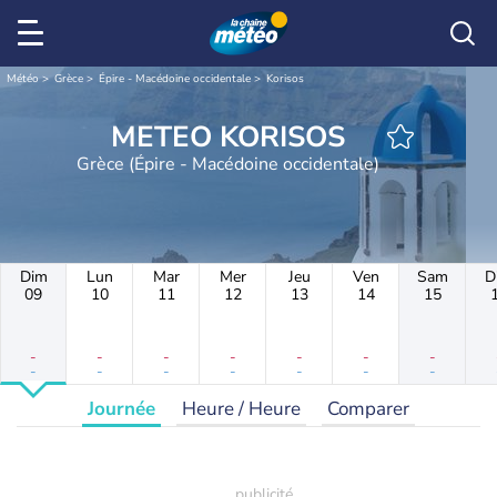
Météo
Grèce
Épire - Macédoine occidentale
Korisos
METEO KORISOS
Grèce (Épire - Macédoine occidentale)
Dim
Lun
Mar
Mer
Jeu
Ven
Sam
D
09
10
11
12
13
14
15
-
-
-
-
-
-
-
-
-
-
-
-
-
-
Journée
Heure / Heure
Comparer