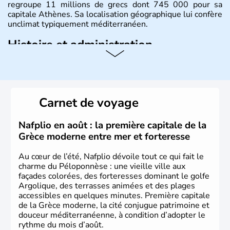
regroupe 11 millions de grecs dont 745 000 pour sa
capitale Athènes. Sa localisation géographique lui confère
unclimat typiquement méditerranéen.
Histoire et administration
Véritable berceau de la culture Européenne en ce qui
concerne la philosophie et le théâtre, la Grèce antique est
aussi la première à avoir introduit le concept de
démocratie. Elle est également responsable de
Carnet de voyage
l'invention des Jeux Olympiques en 776 avant J.C. Le 25
mars 1820 sonne le début de la Guerre d'indépendance,
aujourd'hui date de la fête nationale grecque. La Grèce
Nafplio en août : la première capitale de la
est définitivement reconnue comme état indépendant à
Grèce moderne entre mer et forteresse
partir de 1830.
Au cœur de l’été, Nafplio dévoile tout ce qui fait le
charme du Péloponnèse : une vieille ville aux
façades colorées, des forteresses dominant le golfe
Argolique, des terrasses animées et des plages
accessibles en quelques minutes. Première capitale
de la Grèce moderne, la cité conjugue patrimoine et
douceur méditerranéenne, à condition d’adopter le
rythme du mois d’août.