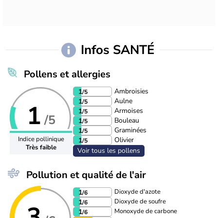
Infos SANTÉ
Pollens et allergies
Ambroisies
1
/5
Aulne
1
/5
1
Armoises
1
/5
/5
Bouleau
1
/5
Graminées
1
/5
Indice pollinique
Olivier
1
/5
Très faible
Voir tous les pollens
Pollution et qualité de l'air
Dioxyde d'azote
1
/6
Dioxyde de soufre
1
/6
3
Monoxyde de carbone
1
/6