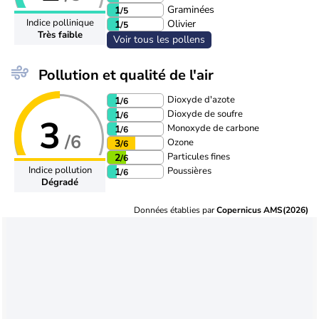
Graminées
1
/5
Indice pollinique
Olivier
1
/5
Très faible
Voir tous les pollens
Pollution et qualité de l'air
Dioxyde d'azote
1
/6
Dioxyde de soufre
1
/6
3
Monoxyde de carbone
1
/6
/6
Ozone
3
/6
Particules fines
2
/6
Indice pollution
Poussières
1
/6
Dégradé
Données établies par
Copernicus AMS(2026)