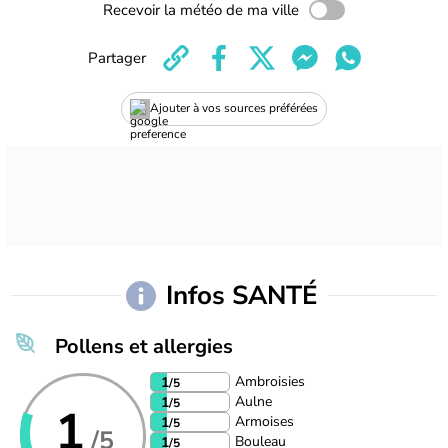
Recevoir la météo de ma ville
Partager
Ajouter à vos sources préférées
Infos SANTÉ
Pollens et allergies
Ambroisies
1
/5
Aulne
1
/5
1
Armoises
1
/5
/5
Bouleau
1
/5