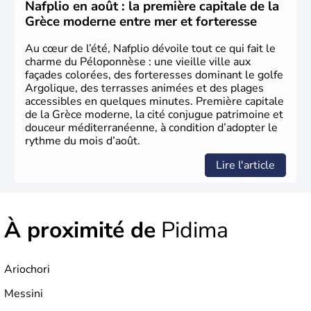
aujourd'hui date de la fête nationale grecque. La Grèce
Nafplio en août : la première capitale de la
est définitivement reconnue comme état indépendant à
Grèce moderne entre mer et forteresse
partir de 1830.
Au cœur de l’été, Nafplio dévoile tout ce qui fait le
charme du Péloponnèse : une vieille ville aux
façades colorées, des forteresses dominant le golfe
Argolique, des terrasses animées et des plages
accessibles en quelques minutes. Première capitale
de la Grèce moderne, la cité conjugue patrimoine et
douceur méditerranéenne, à condition d’adopter le
rythme du mois d’août.
Lire l'article
À proximité de
Pidima
Ariochori
Messini