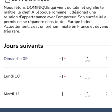
Nous fêtons DOMINIQUE qui vient du latin et signifie le
maître, le chef. A l’époque romaine, il désignait une
relation d’appartenance avec l’empereur. Son succès lui a
permis de se répandre dans toute l’Europe latine.
Actuellement, c’est un prénom mixte en France et devenu
très rare.
jours suivants
-
-
|
-
Dimanche 09
-
km/h
-
-
|
-
Lundi 10
-
km/h
-
-
|
-
Mardi 11
-
km/h