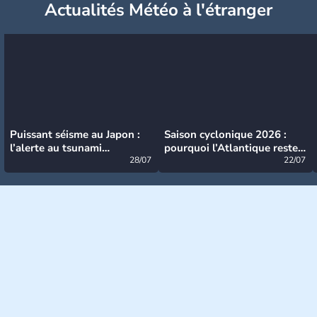
Actualités Météo à l'étranger
Puissant séisme au Japon :
Saison cyclonique 2026 :
l’alerte au tsunami
pourquoi l’Atlantique reste
désormais levée
28/07
très calme à ce stade ?
22/07