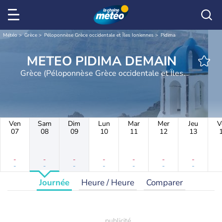
Météo
Grèce
Péloponnèse Grèce occidentale et Îles Ioniennes
Pidima
METEO PIDIMA DEMAIN
Grèce (Péloponnèse Grèce occidentale et Îles
Ioniennes)
Ven
Sam
Dim
Lun
Mar
Mer
Jeu
V
07
08
09
10
11
12
13
-
-
-
-
-
-
-
-
-
-
-
-
-
-
Journée
Heure / Heure
Comparer