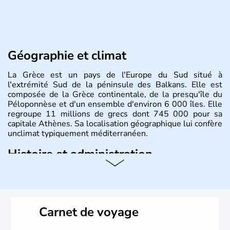
Géographie et climat
La Grèce est un pays de l'Europe du Sud situé à
l'extrémité Sud de la péninsule des Balkans. Elle est
composée de la Grèce continentale, de la presqu'île du
Péloponnèse et d'un ensemble d'environ 6 000 îles. Elle
regroupe 11 millions de grecs dont 745 000 pour sa
capitale Athènes. Sa localisation géographique lui confère
unclimat typiquement méditerranéen.
Histoire et administration
Véritable berceau de la culture Européenne en ce qui
concerne la philosophie et le théâtre, la Grèce antique est
aussi la première à avoir introduit le concept de
démocratie. Elle est également responsable de
Carnet de voyage
l'invention des Jeux Olympiques en 776 avant J.C. Le 25
mars 1820 sonne le début de la Guerre d'indépendance,