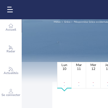
Météo
Grèce
Péloponnèse Grèce occidentale 
Accueil
Radar
Lun
Mar
Mer
J
10
11
12
1
Actualités
-
-
-
-
-
-
Se connecter