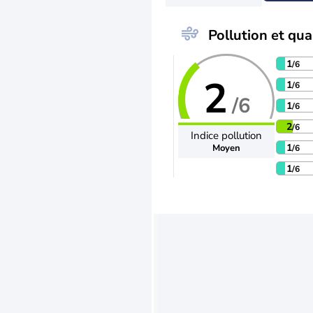
Pollution et qual
1
/6
2
1
/6
/6
1
/6
2
/6
Indice pollution
1
Moyen
/6
1
/6