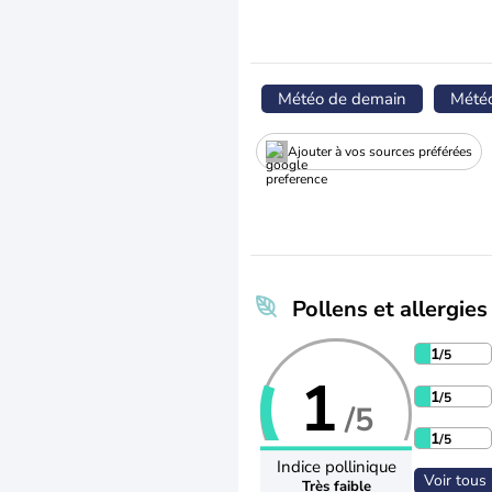
Météo de demain
Mété
Ajouter à vos sources préférées
Pollens et allergies
1
/5
1
1
/5
/5
1
/5
Indice pollinique
Voir tous 
Très faible