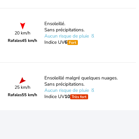
Ensoleillé.
Sans précipitations.
20 km/h
Aucun risque de pluie
Rafales
45 km/h
Indice UV
6
Fort
Ensoleillé malgré quelques nuages.
Sans précipitations.
25 km/h
Aucun risque de pluie
Rafales
55 km/h
Indice UV
10
Très fort