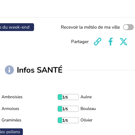
o du week-end
Recevoir la météo de ma ville
Partager
Infos SANTÉ
Ambroisies
Aulne
1
/5
Armoises
Bouleau
1
/5
Graminées
Olivier
1
/5
les pollens