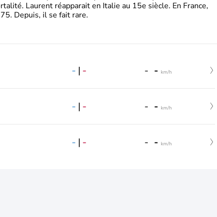
rtalité. Laurent réapparait en Italie au 15e siècle. En France,
. Depuis, il se fait rare.
-
|
-
-
-
km/h
-
|
-
-
-
km/h
-
|
-
-
-
km/h