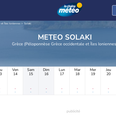
et Îles Ioniennes
Solaki
METEO SOLAKI
Grèce (Péloponnèse Grèce occidentale et Îles Ionienne
eu
Ven
Sam
Dim
Lun
Mar
Mer
Jeu
3
14
15
16
17
18
19
20
-
-
-
-
-
-
-
-
-
-
-
-
-
-
-
-