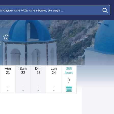
s)
Ven
Sam
Dim
Lun
365
21
22
23
24
Jours
-
-
-
-
-
-
-
-