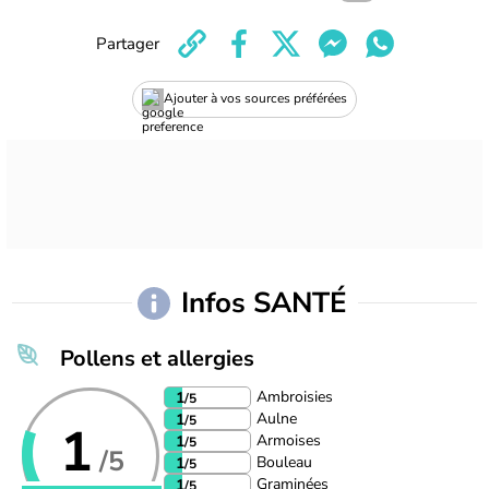
Partager
Ajouter à vos sources préférées
Infos SANTÉ
Pollens et allergies
Ambroisies
1
/5
Aulne
1
/5
1
Armoises
1
/5
/5
Bouleau
1
/5
Graminées
1
/5