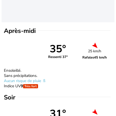
Après-midi
35°
25 km/h
Ressenti 37°
Rafales
45 km/h
Ensoleillé.
Sans précipitations.
Aucun risque de pluie
Indice UV
9
Très fort
Soir
31°