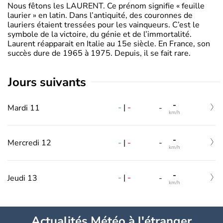
Nous fêtons les LAURENT. Ce prénom signifie « feuille
laurier » en latin. Dans l’antiquité, des couronnes de
lauriers étaient tressées pour les vainqueurs. C’est le
symbole de la victoire, du génie et de l’immortalité.
Laurent réapparait en Italie au 15e siècle. En France, son
succès dure de 1965 à 1975. Depuis, il se fait rare.
jours suivants
-
-
|
-
Mardi 11
-
km/h
-
-
|
-
Mercredi 12
-
km/h
-
-
|
-
Jeudi 13
-
km/h
Actualités Météo à l'étranger