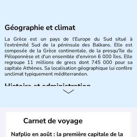
Géographie et climat
La Grèce est un pays de l'Europe du Sud situé à
l'extrémité Sud de la péninsule des Balkans. Elle est
composée de la Grèce continentale, de la presqu'île du
Péloponnèse et d'un ensemble d'environ 6 000 îles. Elle
regroupe 11 millions de grecs dont 745 000 pour sa
capitale Athènes. Sa localisation géographique lui confère
unclimat typiquement méditerranéen.
Histoire et administration
Véritable berceau de la culture Européenne en ce qui
concerne la philosophie et le théâtre, la Grèce antique est
aussi la première à avoir introduit le concept de
démocratie. Elle est également responsable de
Carnet de voyage
l'invention des Jeux Olympiques en 776 avant J.C. Le 25
mars 1820 sonne le début de la Guerre d'indépendance,
aujourd'hui date de la fête nationale grecque. La Grèce
Nafplio en août : la première capitale de la