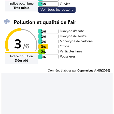
Indice pollinique
Olivier
1
/5
Très faible
Voir tous les pollens
Pollution et qualité de l'air
Dioxyde d'azote
1
/6
Dioxyde de soufre
1
/6
3
Monoxyde de carbone
1
/6
/6
Ozone
3
/6
Particules fines
2
/6
Indice pollution
Poussières
1
/6
Dégradé
Données établies par
Copernicus AMS(2026)