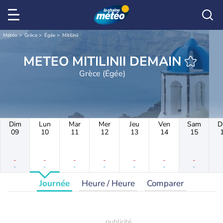
Météo
Grèce
Égée
Mitilinii
METEO MITILINII DEMAIN
Grèce (Égée)
Dim
Lun
Mar
Mer
Jeu
Ven
Sam
D
09
10
11
12
13
14
15
-
-
-
-
-
-
-
-
-
-
-
-
-
-
Journée
Heure / Heure
Comparer