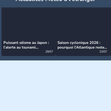
Puissant séisme au Japon :
Saison cyclonique 2026 :
l’alerte au tsunami
pourquoi l’Atlantique reste
désormais levée
28/07
très calme à ce stade ?
22/07