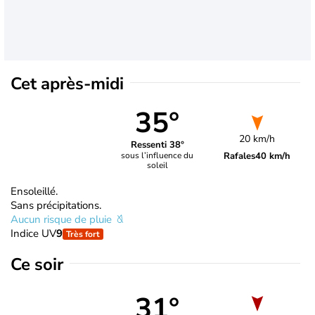
Cet après-midi
35°
20 km/h
Ressenti 38°
Rafales
40 km/h
sous l’influence du
soleil
Ensoleillé.
Sans précipitations.
Aucun risque de pluie
Indice UV
9
Très fort
Ce soir
31°