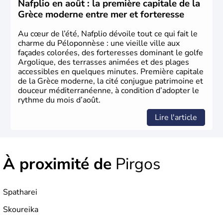
aujourd'hui date de la fête nationale grecque. La Grèce
Nafplio en août : la première capitale de la
est définitivement reconnue comme état indépendant à
Grèce moderne entre mer et forteresse
partir de 1830.
Au cœur de l’été, Nafplio dévoile tout ce qui fait le
charme du Péloponnèse : une vieille ville aux
façades colorées, des forteresses dominant le golfe
Argolique, des terrasses animées et des plages
accessibles en quelques minutes. Première capitale
de la Grèce moderne, la cité conjugue patrimoine et
douceur méditerranéenne, à condition d’adopter le
rythme du mois d’août.
Lire l'article
À proximité de
Pirgos
Spatharei
Skoureika