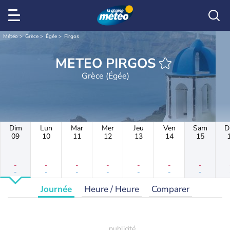
Météo
Grèce
Égée
Pirgos
METEO PIRGOS
Grèce (Égée)
Dim
Lun
Mar
Mer
Jeu
Ven
Sam
D
09
10
11
12
13
14
15
-
-
-
-
-
-
-
-
-
-
-
-
-
-
Journée
Heure / Heure
Comparer