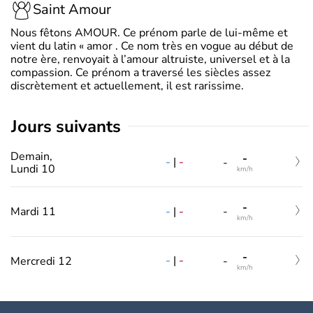
Saint Amour
Nous fêtons AMOUR. Ce prénom parle de lui-même et
vient du latin « amor . Ce nom très en vogue au début de
notre ère, renvoyait à l’amour altruiste, universel et à la
compassion. Ce prénom a traversé les siècles assez
discrètement et actuellement, il est rarissime.
jours suivants
Demain,
-
-
|
-
-
Lundi 10
km/h
-
-
|
-
Mardi 11
-
km/h
-
-
|
-
Mercredi 12
-
km/h