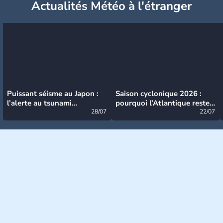
Actualités Météo à l'étranger
Puissant séisme au Japon :
Saison cyclonique 2026 :
l’alerte au tsunami
pourquoi l’Atlantique reste
désormais levée
28/07
très calme à ce stade ?
22/07