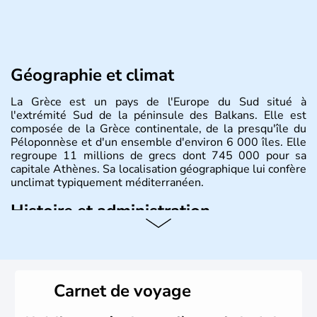
Géographie et climat
La Grèce est un pays de l'Europe du Sud situé à
l'extrémité Sud de la péninsule des Balkans. Elle est
composée de la Grèce continentale, de la presqu'île du
Péloponnèse et d'un ensemble d'environ 6 000 îles. Elle
regroupe 11 millions de grecs dont 745 000 pour sa
capitale Athènes. Sa localisation géographique lui confère
unclimat typiquement méditerranéen.
Histoire et administration
Véritable berceau de la culture Européenne en ce qui
concerne la philosophie et le théâtre, la Grèce antique est
aussi la première à avoir introduit le concept de
démocratie. Elle est également responsable de
Carnet de voyage
l'invention des Jeux Olympiques en 776 avant J.C. Le 25
mars 1820 sonne le début de la Guerre d'indépendance,