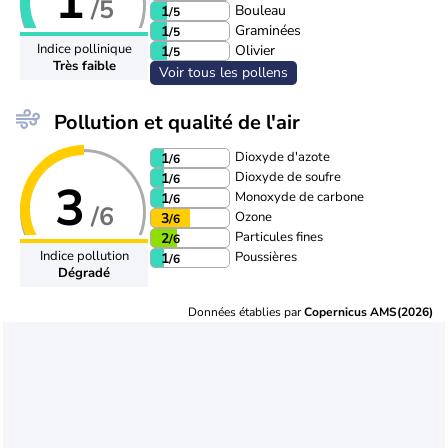
1
/5
Bouleau
1
/5
Graminées
1
/5
Indice pollinique
Olivier
1
/5
Très faible
Voir tous les pollens
Pollution et qualité de l'air
Dioxyde d'azote
1
/6
Dioxyde de soufre
1
/6
3
Monoxyde de carbone
1
/6
/6
Ozone
3
/6
Particules fines
2
/6
Indice pollution
Poussières
1
/6
Dégradé
Données établies par
Copernicus AMS(2026)