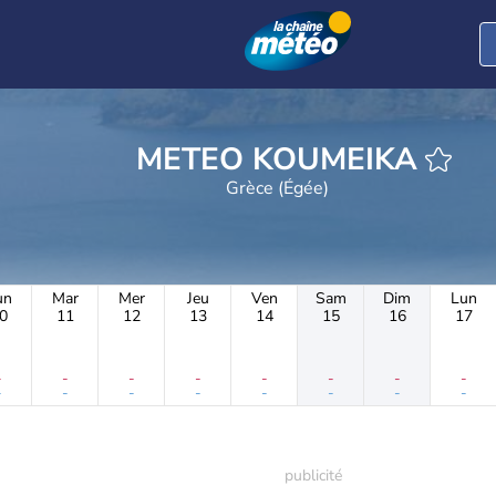
METEO KOUMEIKA
Grèce (Égée)
un
Mar
Mer
Jeu
Ven
Sam
Dim
Lun
0
11
12
13
14
15
16
17
-
-
-
-
-
-
-
-
-
-
-
-
-
-
-
-