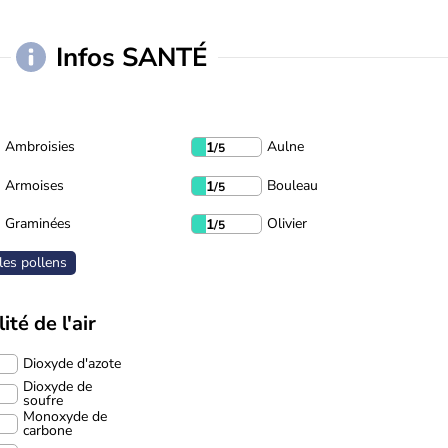
Infos SANTÉ
Ambroisies
Aulne
1
/5
Armoises
Bouleau
1
/5
Graminées
Olivier
1
/5
les pollens
ité de l'air
Dioxyde d'azote
Dioxyde de
soufre
Monoxyde de
carbone