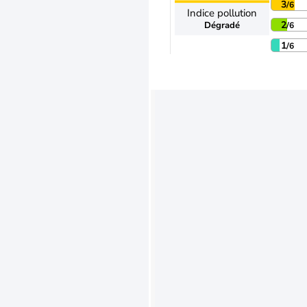
3
/6
Indice pollution
2
Dégradé
/6
1
/6