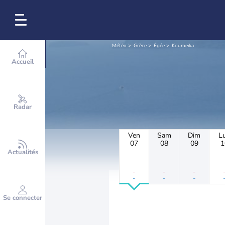
Météo
Grèce
Égée
Koumeika
Accueil
Radar
Ven
Sam
Dim
L
07
08
09
1
Actualités
-
-
-
-
-
-
Se connecter