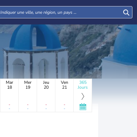
Mar
Mer
Jeu
Ven
365
18
19
20
21
Jours
-
-
-
-
-
-
-
-