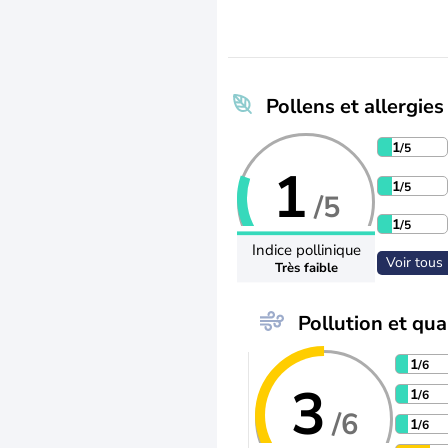
Pollens et allergies
1
/5
1
1
/5
/5
1
/5
Indice pollinique
Voir tous 
Très faible
Pollution et qual
1
/6
3
1
/6
/6
1
/6