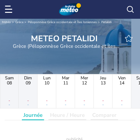
Météo
Grèce
Péloponnèse Grèce occidentale et Îles Ioniennes
Petalidi
METEO PETALIDI
Grèce (Péloponnèse Grèce occidentale et Îles
Ioniennes)
Sam
Dim
Lun
Mar
Mer
Jeu
Ven
S
08
09
10
11
12
13
14
-
-
-
-
-
-
-
-
-
-
-
-
-
-
Journée
Heure / Heure
Comparer