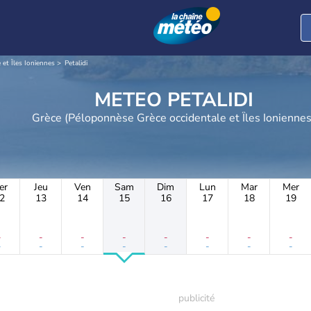
et Îles Ioniennes
Petalidi
METEO PETALIDI
Grèce (Péloponnèse Grèce occidentale et Îles Ionienne
er
Jeu
Ven
Sam
Dim
Lun
Mar
Mer
2
13
14
15
16
17
18
19
-
-
-
-
-
-
-
-
-
-
-
-
-
-
-
-