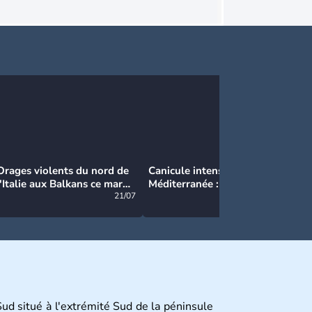
Orages violents du nord de
Canicule intense en
Ca
l'Italie aux Balkans ce mardi
Méditerranée : près de 50°C
Ma
: grosse grêle, violentes
21/07
et des incendies hors de
21/07
rafales et pluies intenses
contrôle en Espagne
ud situé à l'extrémité Sud de la péninsule