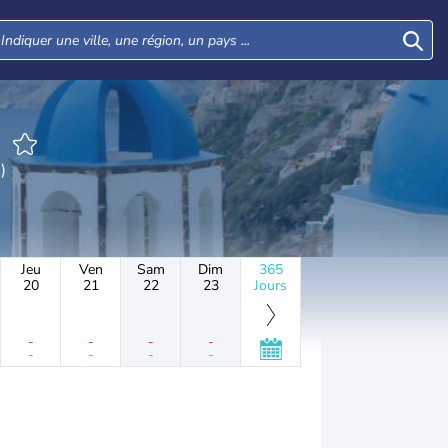
s)
Jeu
Ven
Sam
Dim
365
20
21
22
23
Jours
-
-
-
-
-
-
-
-