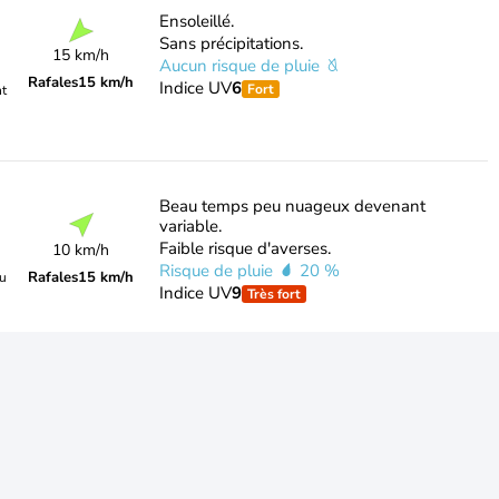
Ensoleillé.
Sans précipitations.
15 km/h
Aucun risque de pluie
Rafales
15 km/h
Indice UV
6
Fort
nt
Beau temps peu nuageux devenant
variable.
Faible risque d'averses.
10 km/h
Risque de pluie
20 %
Rafales
15 km/h
du
Indice UV
9
Très fort