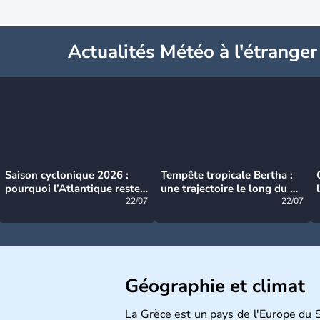
Actualités Météo à l'étranger
Saison cyclonique 2026 :
Tempête tropicale Bertha :
pourquoi l’Atlantique reste
une trajectoire le long du du
très calme à ce stade ?
22/07
littoral américain
22/07
Géographie et climat
La Grèce est un pays de l'Europe du S