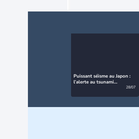
Puissant séisme au Japon :
l’alerte au tsunami
désormais levée
28/07