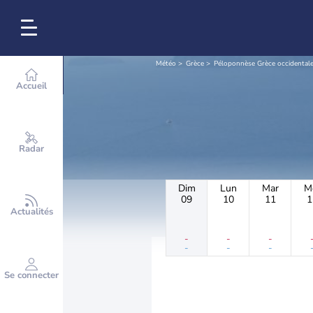
Météo
Grèce
Péloponnèse Grèce occidentale 
Accueil
Radar
Dim
Lun
Mar
M
09
10
11
1
Actualités
-
-
-
-
-
-
Se connecter