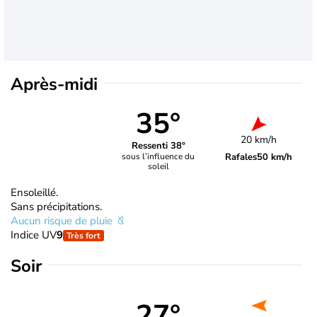
Après-midi
35°
20 km/h
Ressenti 38°
Rafales
50 km/h
sous l’influence du
soleil
Ensoleillé.
Sans précipitations.
Aucun risque de pluie
Indice UV
9
Très fort
Soir
27°