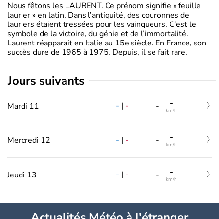
Nous fêtons les LAURENT. Ce prénom signifie « feuille
laurier » en latin. Dans l’antiquité, des couronnes de
lauriers étaient tressées pour les vainqueurs. C’est le
symbole de la victoire, du génie et de l’immortalité.
Laurent réapparait en Italie au 15e siècle. En France, son
succès dure de 1965 à 1975. Depuis, il se fait rare.
jours suivants
-
-
|
-
Mardi 11
-
km/h
-
-
|
-
Mercredi 12
-
km/h
-
-
|
-
Jeudi 13
-
km/h
Actualités Météo à l'étranger