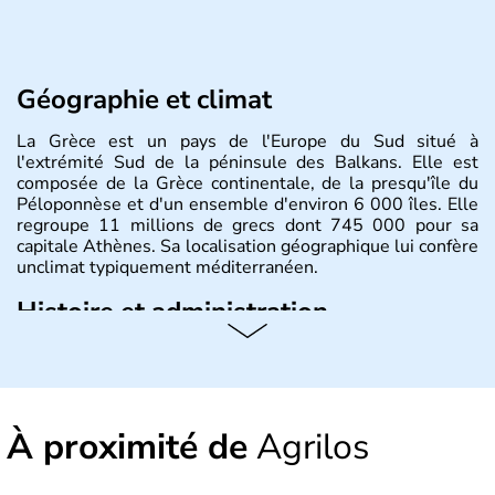
Géographie et climat
La Grèce est un pays de l'Europe du Sud situé à
l'extrémité Sud de la péninsule des Balkans. Elle est
composée de la Grèce continentale, de la presqu'île du
Péloponnèse et d'un ensemble d'environ 6 000 îles. Elle
regroupe 11 millions de grecs dont 745 000 pour sa
capitale Athènes. Sa localisation géographique lui confère
unclimat typiquement méditerranéen.
Histoire et administration
Véritable berceau de la culture Européenne en ce qui
concerne la philosophie et le théâtre, la Grèce antique est
aussi la première à avoir introduit le concept de
démocratie. Elle est également responsable de
À proximité de
Agrilos
l'invention des Jeux Olympiques en 776 avant J.C. Le 25
mars 1820 sonne le début de la Guerre d'indépendance,
aujourd'hui date de la fête nationale grecque. La Grèce