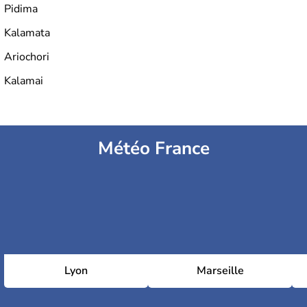
est définitivement reconnue comme état indépendant à
Pidima
partir de 1830.
Kalamata
Ariochori
Kalamai
Météo France
Lyon
Marseille