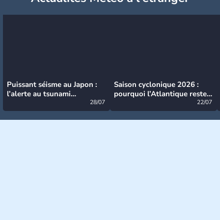
Puissant séisme au Japon :
Saison cyclonique 2026 :
l’alerte au tsunami
pourquoi l’Atlantique reste
désormais levée
28/07
très calme à ce stade ?
22/07