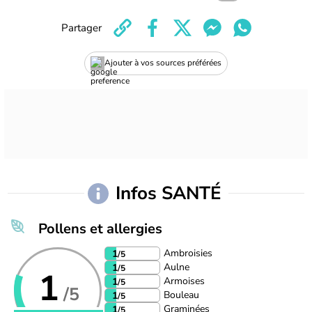
Partager
Ajouter à vos sources préférées
Infos SANTÉ
Pollens et allergies
Ambroisies
1
/5
Aulne
1
/5
1
Armoises
1
/5
/5
Bouleau
1
/5
Graminées
1
/5