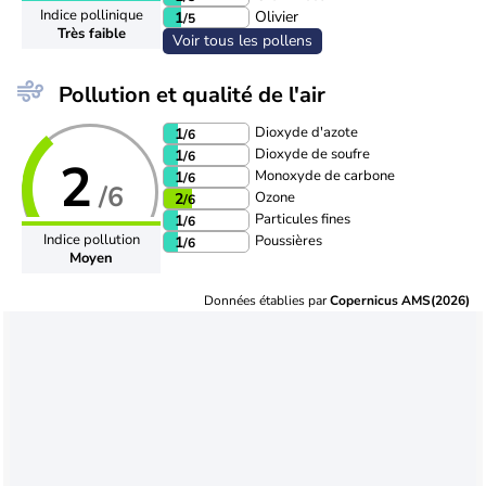
Indice pollinique
Olivier
1
/5
Très faible
Voir tous les pollens
Pollution et qualité de l'air
Dioxyde d'azote
1
/6
Dioxyde de soufre
1
/6
2
Monoxyde de carbone
1
/6
/6
Ozone
2
/6
Particules fines
1
/6
Indice pollution
Poussières
1
/6
Moyen
Données établies par
Copernicus AMS(2026)