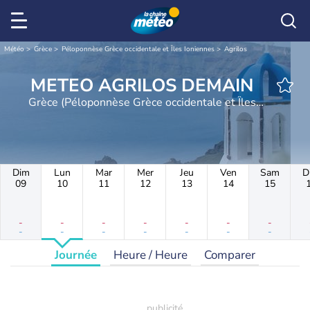
Météo
Grèce
Péloponnèse Grèce occidentale et Îles Ioniennes
Agrilos
METEO AGRILOS DEMAIN
Grèce (Péloponnèse Grèce occidentale et Îles
Ioniennes)
Dim
Lun
Mar
Mer
Jeu
Ven
Sam
D
09
10
11
12
13
14
15
-
-
-
-
-
-
-
-
-
-
-
-
-
-
Journée
Heure / Heure
Comparer