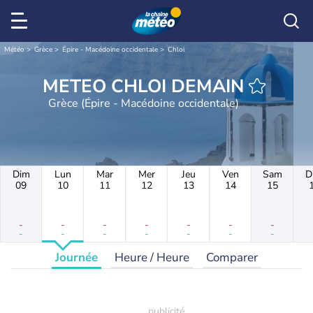
Météo
Grèce
Épire - Macédoine occidentale
Chloi
METEO CHLOI DEMAIN
Grèce (Épire - Macédoine occidentale)
Dim
Lun
Mar
Mer
Jeu
Ven
Sam
D
09
10
11
12
13
14
15
-
-
-
-
-
-
-
-
-
-
-
-
-
-
Journée
Heure / Heure
Comparer