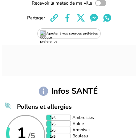
Recevoir la météo de ma ville
Partager
Ajouter à vos sources préférées
Infos SANTÉ
Pollens et allergies
Ambroisies
1
/5
Aulne
1
/5
1
Armoises
1
/5
/5
Bouleau
1
/5