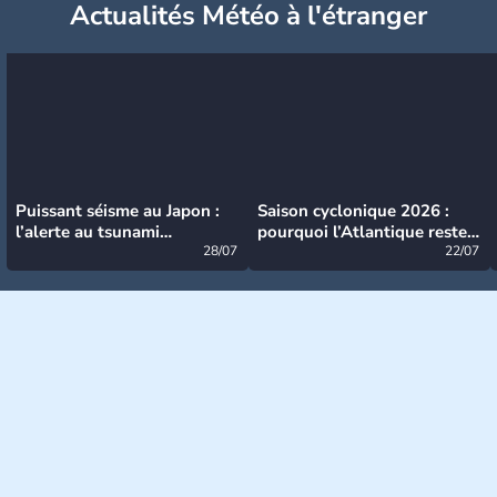
Actualités Météo à l'étranger
Puissant séisme au Japon :
Saison cyclonique 2026 :
l’alerte au tsunami
pourquoi l’Atlantique reste
désormais levée
28/07
très calme à ce stade ?
22/07