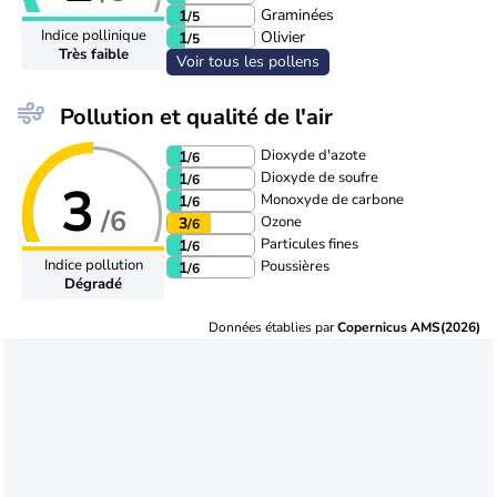
Graminées
1
/5
Indice pollinique
Olivier
1
/5
Très faible
Voir tous les pollens
Pollution et qualité de l'air
Dioxyde d'azote
1
/6
Dioxyde de soufre
1
/6
3
Monoxyde de carbone
1
/6
/6
Ozone
3
/6
Particules fines
1
/6
Indice pollution
Poussières
1
/6
Dégradé
Données établies par
Copernicus AMS(2026)