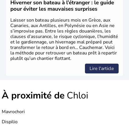
aujourd'hui date de la fête nationale grecque. La Grèce
Hiverner son bateau à l’étranger : le guide
est définitivement reconnue comme état indépendant à
pour éviter les mauvaises surprises
partir de 1830.
Laisser son bateau plusieurs mois en Grèce, aux
Canaries, aux Antilles, en Polynésie ou en Asie ne
s’improvise pas. Entre les règles douanières, les
clauses d’assurance, le risque cyclonique, l’humidité
et le gardiennage, un hivernage mal préparé peut
transformer le retour à bord en… Cauchemar. Voici
la méthode pour retrouver un bateau prêt à repartir
plutôt qu’un chantier flottant.
Lire l'article
À proximité de
Chloi
Mavrochori
Dispilio