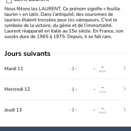
Nous fêtons les LAURENT. Ce prénom signifie « feuille
laurier » en latin. Dans l’antiquité, des couronnes de
lauriers étaient tressées pour les vainqueurs. C’est le
symbole de la victoire, du génie et de l’immortalité.
Laurent réapparait en Italie au 15e siècle. En France, son
succès dure de 1965 à 1975. Depuis, il se fait rare.
jours suivants
-
-
|
-
Mardi 11
-
km/h
-
-
|
-
Mercredi 12
-
km/h
-
-
|
-
Jeudi 13
-
km/h