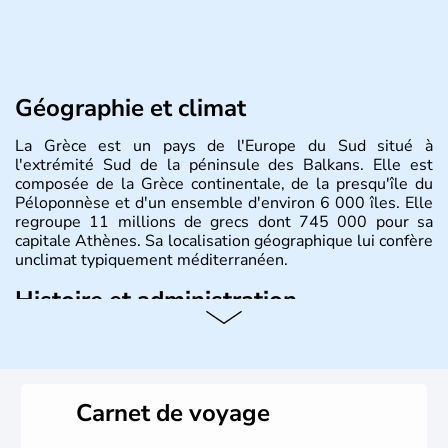
Géographie et climat
La Grèce est un pays de l'Europe du Sud situé à
l'extrémité Sud de la péninsule des Balkans. Elle est
composée de la Grèce continentale, de la presqu'île du
Péloponnèse et d'un ensemble d'environ 6 000 îles. Elle
regroupe 11 millions de grecs dont 745 000 pour sa
capitale Athènes. Sa localisation géographique lui confère
unclimat typiquement méditerranéen.
Histoire et administration
Véritable berceau de la culture Européenne en ce qui
concerne la philosophie et le théâtre, la Grèce antique est
aussi la première à avoir introduit le concept de
démocratie. Elle est également responsable de
Carnet de voyage
l'invention des Jeux Olympiques en 776 avant J.C. Le 25
mars 1820 sonne le début de la Guerre d'indépendance,