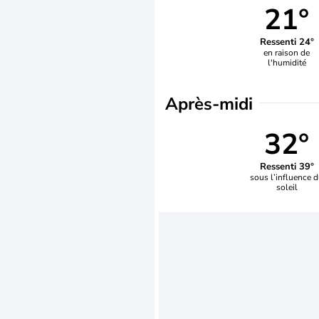
21°
Ressenti 24°
en raison de
l'humidité
Après-midi
32°
Ressenti 39°
sous l’influence 
soleil