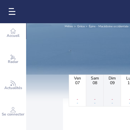
Météo
Grèce
Épire - Macédoine occidentale
Accueil
Radar
Ven
Sam
Dim
L
07
08
09
1
Actualités
-
-
-
-
-
-
Se connecter