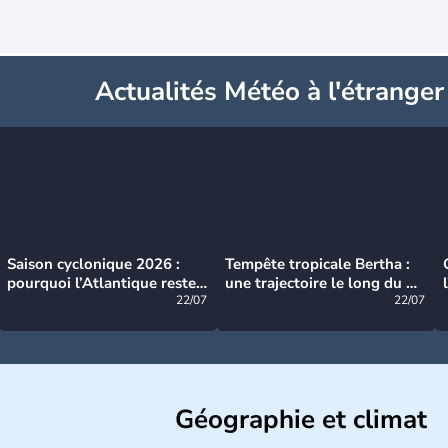
Actualités Météo à l'étranger
Saison cyclonique 2026 :
Tempête tropicale Bertha :
pourquoi l’Atlantique reste
une trajectoire le long du du
très calme à ce stade ?
22/07
littoral américain
22/07
Géographie et climat