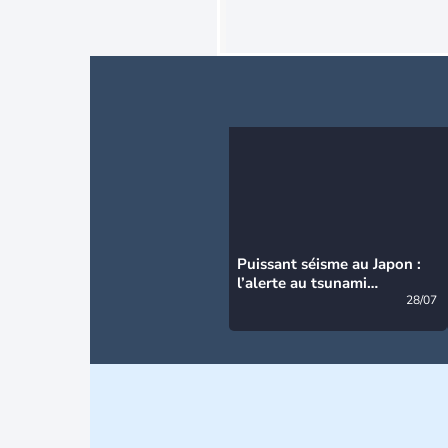
Puissant séisme au Japon :
l’alerte au tsunami
désormais levée
28/07