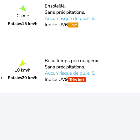
Ensoleillé.
Sans précipitations.
Calme
Aucun risque de pluie
Rafales
15 km/h
Indice UV
6
Fort
Beau temps peu nuageux.
Sans précipitations.
10 km/h
Aucun risque de pluie
Rafales
20 km/h
du
Indice UV
9
Très fort