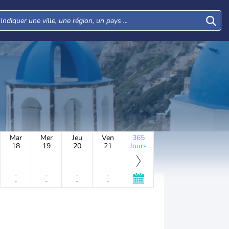
Mar
Mer
Jeu
Ven
365
18
19
20
21
Jours
-
-
-
-
-
-
-
-