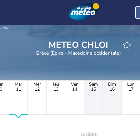
Chloi
METEO CHLOI
Grèce (Épire - Macédoine occidentale)
un
Mar
Mer
Jeu
Ven
Sam
Dim
Lun
0
11
12
13
14
15
16
17
-
-
-
-
-
-
-
-
-
-
-
-
-
-
-
-