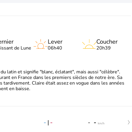
rnier
Lever
Coucher
oissant de Lune
06h40
20h39
 latin et signifie "blanc, éclatant", mais aussi "célèbre".
ourant en France dans les premiers siècles de notre ère. Sa
s tardivement. Claire était assez en vogue dans les années
ent en baisse.
-
|
-
-
-
km/h