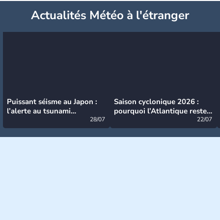
Actualités Météo à l'étranger
Puissant séisme au Japon :
Saison cyclonique 2026 :
l’alerte au tsunami
pourquoi l’Atlantique reste
désormais levée
28/07
très calme à ce stade ?
22/07