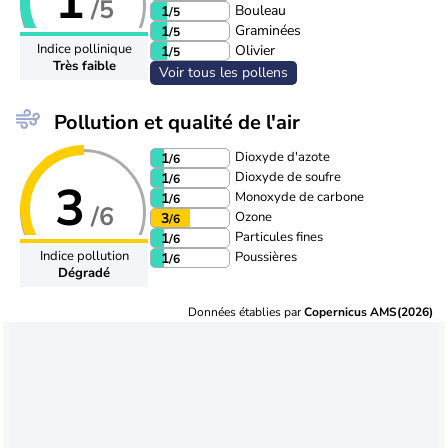
1
/5
Bouleau
1
/5
Graminées
1
/5
Indice pollinique
Olivier
1
/5
Très faible
Voir tous les pollens
Pollution et qualité de l'air
Dioxyde d'azote
1
/6
Dioxyde de soufre
1
/6
3
Monoxyde de carbone
1
/6
/6
Ozone
3
/6
Particules fines
1
/6
Indice pollution
Poussières
1
/6
Dégradé
Données établies par
Copernicus AMS(2026)