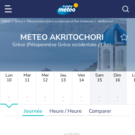
Météo
Grèce
Péloponnèse Grèce occidentale et Îles Ioniennes
Akritochori
METEO AKRITOCHORI
Grèce (Péloponnèse Grèce occidentale et Îles
Ioniennes)
Lun
Mar
Mer
Jeu
Ven
Sam
Dim
L
10
11
12
13
14
15
16
-
-
-
-
-
-
-
-
-
-
-
-
-
-
Journée
Heure / Heure
Comparer