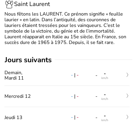
Saint Laurent
Nous fêtons les LAURENT. Ce prénom signifie « feuille
laurier » en latin. Dans l’antiquité, des couronnes de
lauriers étaient tressées pour les vainqueurs. C’est le
symbole de la victoire, du génie et de l’immortalité.
Laurent réapparait en Italie au 15e siècle. En France, son
succès dure de 1965 à 1975. Depuis, il se fait rare.
jours suivants
Demain,
-
-
|
-
-
Mardi 11
km/h
-
-
|
-
Mercredi 12
-
km/h
-
-
|
-
Jeudi 13
-
km/h