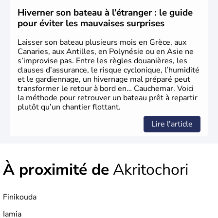
mars 1820 sonne le début de la Guerre d'indépendance,
aujourd'hui date de la fête nationale grecque. La Grèce
Hiverner son bateau à l’étranger : le guide
est définitivement reconnue comme état indépendant à
pour éviter les mauvaises surprises
partir de 1830.
Laisser son bateau plusieurs mois en Grèce, aux
Canaries, aux Antilles, en Polynésie ou en Asie ne
s’improvise pas. Entre les règles douanières, les
clauses d’assurance, le risque cyclonique, l’humidité
et le gardiennage, un hivernage mal préparé peut
transformer le retour à bord en… Cauchemar. Voici
la méthode pour retrouver un bateau prêt à repartir
plutôt qu’un chantier flottant.
Lire l'article
À proximité de
Akritochori
Finikouda
Iamia