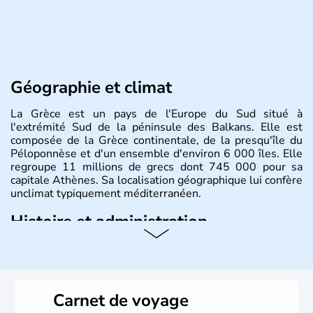
Géographie et climat
La Grèce est un pays de l'Europe du Sud situé à
l'extrémité Sud de la péninsule des Balkans. Elle est
composée de la Grèce continentale, de la presqu'île du
Péloponnèse et d'un ensemble d'environ 6 000 îles. Elle
regroupe 11 millions de grecs dont 745 000 pour sa
capitale Athènes. Sa localisation géographique lui confère
unclimat typiquement méditerranéen.
Histoire et administration
Véritable berceau de la culture Européenne en ce qui
concerne la philosophie et le théâtre, la Grèce antique est
aussi la première à avoir introduit le concept de
démocratie. Elle est également responsable de
Carnet de voyage
l'invention des Jeux Olympiques en 776 avant J.C. Le 25