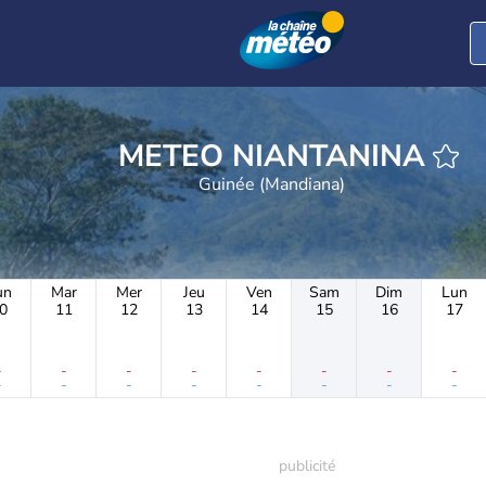
METEO NIANTANINA
Guinée (Mandiana)
un
Mar
Mer
Jeu
Ven
Sam
Dim
Lun
0
11
12
13
14
15
16
17
-
-
-
-
-
-
-
-
-
-
-
-
-
-
-
-