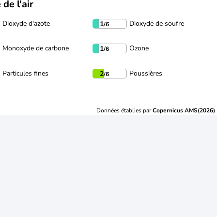
 de l'air
Dioxyde d'azote
Dioxyde de soufre
1
/6
Monoxyde de carbone
Ozone
1
/6
Particules fines
Poussières
2
/6
Données établies par
Copernicus AMS(2026)