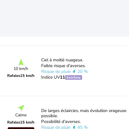
Ciel à moitié nuageux.
Faible risque d'averses.
10 km/h
Risque de pluie
20 %
Rafales
15 km/h
Indice UV
11
Extrême
De larges éclaircies, mais évolution orageuse
Calme
possible.
Possibilité d'averses.
Rafales
15 km/h
Risque de pluie
45 %