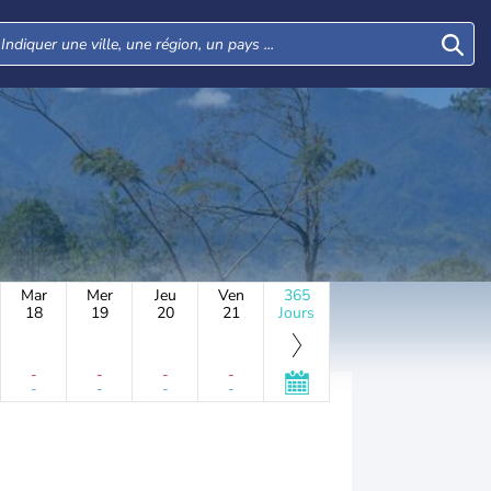
Mar
Mer
Jeu
Ven
365
18
19
20
21
Jours
-
-
-
-
-
-
-
-