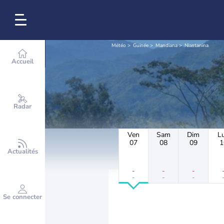
Météo
Guinée
Mandiana
Niantanina
Accueil
Radar
Ven
Sam
Dim
L
07
08
09
1
Actualités
-
-
-
-
-
-
Se connecter