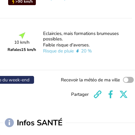
>90 km/h
Eclaircies, mais formations brumeuses
possibles.
10 km/h
Faible risque d'averses.
Rafales
15 km/h
Risque de pluie
20 %
o du week-end
Recevoir la météo de ma ville
Partager
Infos SANTÉ