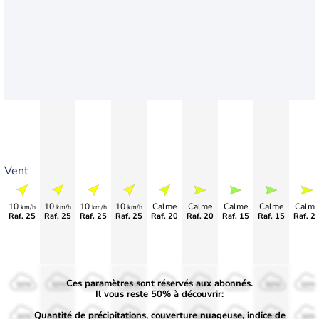
Vent
10
10
10
10
Calme
Calme
Calme
Calme
Calme
km/h
km/h
km/h
km/h
Raf. 25
Raf. 25
Raf. 25
Raf. 25
Raf. 20
Raf. 20
Raf. 15
Raf. 15
Raf. 2
Ces paramètres sont réservés aux abonnés.
50%
50%
50%
50%
50%
50%
50%
50%
50%
Il vous reste 50% à découvrir:
Quantité de précipitations, couverture nuageuse, indice de
30%
30%
30%
30%
30%
30%
30%
30%
30%