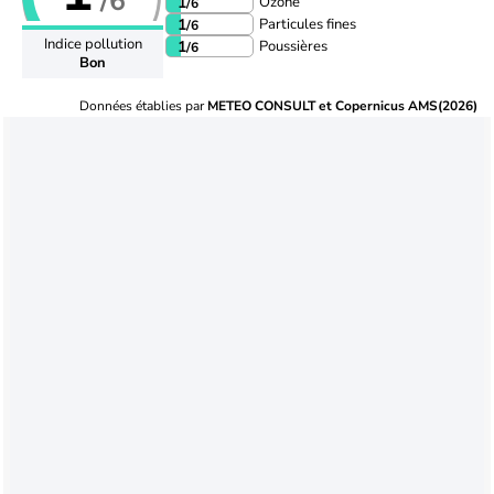
/6
Ozone
1
/6
Particules fines
1
/6
Indice pollution
Poussières
1
/6
Bon
Données établies par
METEO CONSULT et Copernicus AMS(2026)