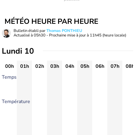
MÉTÉO HEURE PAR HEURE
Bulletin établi par
Thomas PONTHIEU
Actualisé à
05h30
- Prochaine mise à jour à
11h45
(heure locale)
Lundi 10
00h
01h
02h
03h
04h
05h
06h
07h
08h
Temps
Température