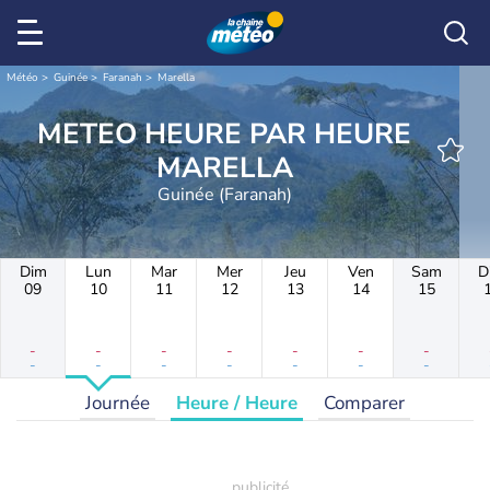
Météo
Guinée
Faranah
Marella
METEO HEURE PAR HEURE
MARELLA
Guinée (Faranah)
Dim
Lun
Mar
Mer
Jeu
Ven
Sam
D
09
10
11
12
13
14
15
-
-
-
-
-
-
-
-
-
-
-
-
-
-
Journée
Heure / Heure
Comparer