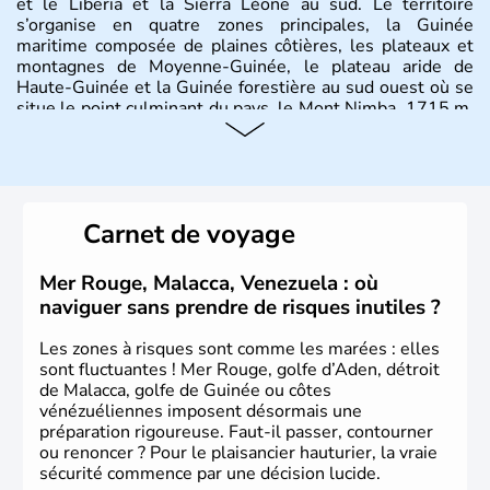
et le Liberia et la Sierra Léone au sud. Le territoire
s’organise en quatre zones principales, la Guinée
maritime composée de plaines côtières, les plateaux et
montagnes de Moyenne-Guinée, le plateau aride de
Haute-Guinée et la Guinée forestière au sud ouest où se
situe le point culminant du pays, le Mont Nimba, 1715 m.
Occupant 246 000 km2, le pays recense près de
13millions d’habitants, dont 1,7 million vivent dans la
capitale Conakry.
Carnet de voyage
Mer Rouge, Malacca, Venezuela : où
naviguer sans prendre de risques inutiles ?
Les zones à risques sont comme les marées : elles
sont fluctuantes ! Mer Rouge, golfe d’Aden, détroit
de Malacca, golfe de Guinée ou côtes
vénézuéliennes imposent désormais une
préparation rigoureuse. Faut-il passer, contourner
ou renoncer ? Pour le plaisancier hauturier, la vraie
sécurité commence par une décision lucide.