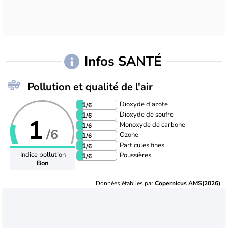
Infos SANTÉ
Pollution et qualité de l'air
Dioxyde d'azote
1
/6
Dioxyde de soufre
1
/6
1
Monoxyde de carbone
1
/6
/6
Ozone
1
/6
Particules fines
1
/6
Indice pollution
Poussières
1
/6
Bon
Données établies par
Copernicus AMS(2026)