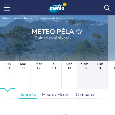
Météo
Guinée
Nzérékoré
Préfecture de Yomou
Péla
METEO PÉLA
Guinée (Nzérékoré)
Lun
Mar
Mer
Jeu
Ven
Sam
Dim
L
10
11
12
13
14
15
16
-
-
-
-
-
-
-
-
-
-
-
-
-
-
Journée
Heure / Heure
Comparer