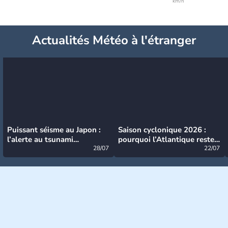
km/h
Actualités Météo à l'étranger
Puissant séisme au Japon :
Saison cyclonique 2026 :
l’alerte au tsunami
pourquoi l’Atlantique reste
désormais levée
28/07
très calme à ce stade ?
22/07