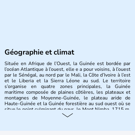
Géographie et climat
Située en Afrique de l’Ouest, la Guinée est bordée par
l’océan Atlantique à l’ouest, elle e a pour voisins, à l’ouest
par le Sénégal, au nord par le Mali, la Côte d’Ivoire à l’est
et le Liberia et la Sierra Léone au sud. Le territoire
s’organise en quatre zones principales, la Guinée
maritime composée de plaines côtières, les plateaux et
montagnes de Moyenne-Guinée, le plateau aride de
Haute-Guinée et la Guinée forestière au sud ouest où se
situe le point culminant du pays, le Mont Nimba, 1715 m.
Occupant 246 000 km2, le pays recense près de
13millions d’habitants, dont 1,7 million vivent dans la
capitale Conakry.