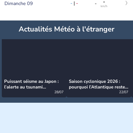
-
-
|
-
Dimanche 09
-
km/h
Actualités Météo à l'étranger
Puissant séisme au Japon :
Saison cyclonique 2026 :
l’alerte au tsunami
pourquoi l’Atlantique reste
désormais levée
28/07
très calme à ce stade ?
22/07