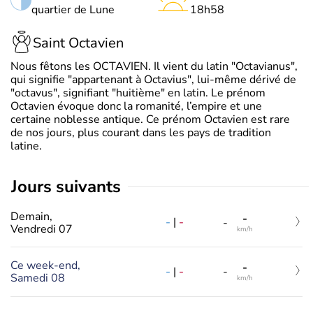
quartier de Lune
18h58
Saint Octavien
Nous fêtons les OCTAVIEN. Il vient du latin "Octavianus",
qui signifie "appartenant à Octavius", lui-même dérivé de
"octavus", signifiant "huitième" en latin. Le prénom
Octavien évoque donc la romanité, l’empire et une
certaine noblesse antique. Ce prénom Octavien est rare
de nos jours, plus courant dans les pays de tradition
latine.
jours suivants
Demain,
-
-
|
-
-
Vendredi 07
km/h
Ce week-end,
-
-
|
-
-
Samedi 08
km/h