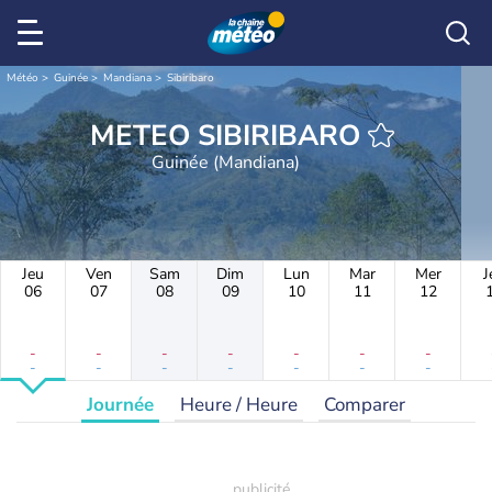
Météo
Guinée
Mandiana
Sibiribaro
METEO SIBIRIBARO
Guinée (Mandiana)
Jeu
Ven
Sam
Dim
Lun
Mar
Mer
J
06
07
08
09
10
11
12
-
-
-
-
-
-
-
-
-
-
-
-
-
-
Journée
Heure / Heure
Comparer