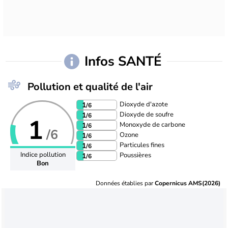
Infos SANTÉ
Pollution et qualité de l'air
Dioxyde d'azote
1
/6
Dioxyde de soufre
1
/6
1
Monoxyde de carbone
1
/6
/6
Ozone
1
/6
Particules fines
1
/6
Indice pollution
Poussières
1
/6
Bon
Données établies par
Copernicus AMS(2026)