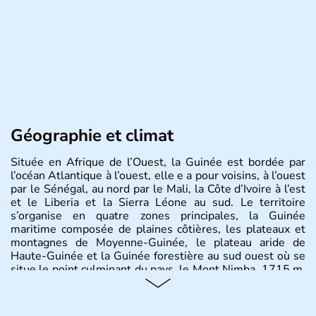
Géographie et climat
Située en Afrique de l’Ouest, la Guinée est bordée par
l’océan Atlantique à l’ouest, elle e a pour voisins, à l’ouest
par le Sénégal, au nord par le Mali, la Côte d’Ivoire à l’est
et le Liberia et la Sierra Léone au sud. Le territoire
s’organise en quatre zones principales, la Guinée
maritime composée de plaines côtières, les plateaux et
montagnes de Moyenne-Guinée, le plateau aride de
Haute-Guinée et la Guinée forestière au sud ouest où se
situe le point culminant du pays, le Mont Nimba, 1715 m.
Occupant 246 000 km2, le pays recense près de
13millions d’habitants, dont 1,7 million vivent dans la
capitale Conakry.