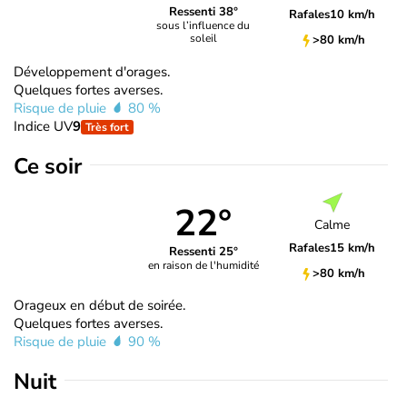
Ressenti 38°
Rafales
10 km/h
sous l’influence du
soleil
>80 km/h
Développement d'orages.
Quelques fortes averses.
Risque de pluie
80 %
Indice UV
9
Très fort
Ce soir
22°
Calme
Rafales
15 km/h
Ressenti 25°
en raison de l'humidité
>80 km/h
Orageux en début de soirée.
Quelques fortes averses.
Risque de pluie
90 %
Nuit