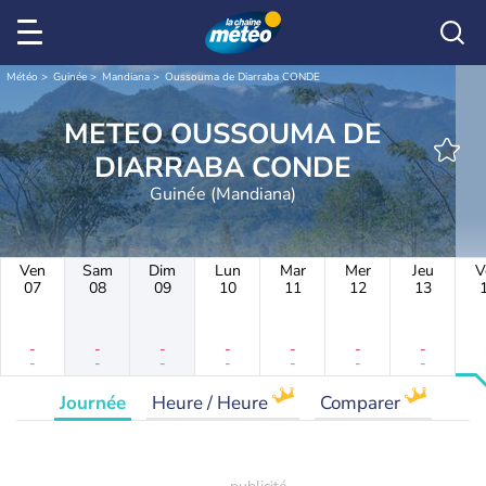
Météo
Guinée
Mandiana
Oussouma de Diarraba CONDE
METEO OUSSOUMA DE
DIARRABA CONDE
Guinée (Mandiana)
Ven
Sam
Dim
Lun
Mar
Mer
Jeu
V
07
08
09
10
11
12
13
-
-
-
-
-
-
-
-
-
-
-
-
-
-
Journée
Heure / Heure
Comparer