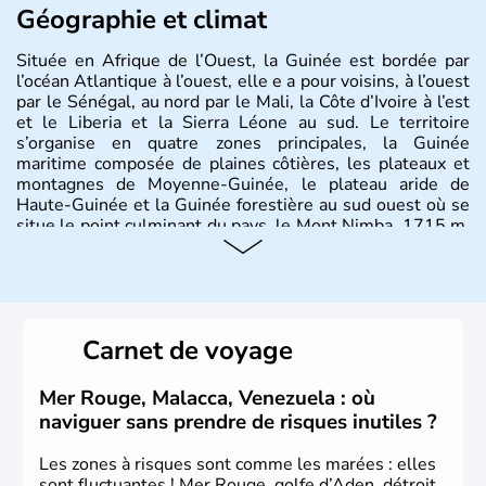
Géographie et climat
Située en Afrique de l’Ouest, la Guinée est bordée par
l’océan Atlantique à l’ouest, elle e a pour voisins, à l’ouest
par le Sénégal, au nord par le Mali, la Côte d’Ivoire à l’est
et le Liberia et la Sierra Léone au sud. Le territoire
s’organise en quatre zones principales, la Guinée
maritime composée de plaines côtières, les plateaux et
montagnes de Moyenne-Guinée, le plateau aride de
Haute-Guinée et la Guinée forestière au sud ouest où se
situe le point culminant du pays, le Mont Nimba, 1715 m.
Occupant 246 000 km2, le pays recense près de
13millions d’habitants, dont 1,7 million vivent dans la
capitale Conakry.
Carnet de voyage
Mer Rouge, Malacca, Venezuela : où
naviguer sans prendre de risques inutiles ?
Les zones à risques sont comme les marées : elles
sont fluctuantes ! Mer Rouge, golfe d’Aden, détroit