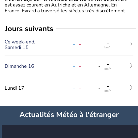
est assez courant en Autriche et en Allemagne. En
France, Evrard a traversé les siècles très discrètement.
jours suivants
Ce week-end,
-
-
|
-
-
Samedi 15
km/h
-
-
|
-
Dimanche 16
-
km/h
-
-
|
-
Lundi 17
-
km/h
Actualités Météo à l'étranger