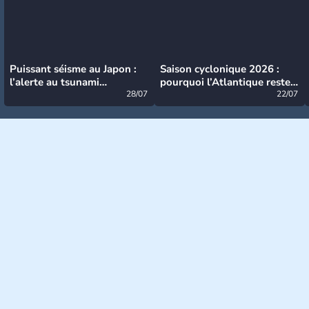
Puissant séisme au Japon :
Saison cyclonique 2026 :
l’alerte au tsunami
pourquoi l’Atlantique reste
désormais levée
28/07
très calme à ce stade ?
22/07