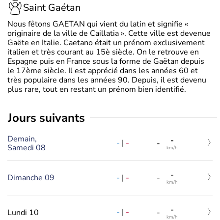
Saint Gaétan
Nous fêtons GAETAN qui vient du latin et signifie «
originaire de la ville de Caillatia ». Cette ville est devenue
Gaëte en Italie. Caetano était un prénom exclusivement
italien et très courant au 15è siècle. On le retrouve en
Espagne puis en France sous la forme de Gaëtan depuis
le 17ème siècle. Il est apprécié dans les années 60 et
très populaire dans les années 90. Depuis, il est devenu
plus rare, tout en restant un prénom bien identifié.
jours suivants
Demain,
-
-
|
-
-
Samedi 08
km/h
-
-
|
-
Dimanche 09
-
km/h
-
-
|
-
Lundi 10
-
km/h