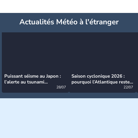
Actualités Météo à l'étranger
Puissant séisme au Japon :
Saison cyclonique 2026 :
l’alerte au tsunami
pourquoi l’Atlantique reste
désormais levée
28/07
très calme à ce stade ?
22/07