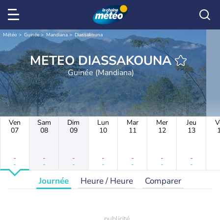
Météo
Guinée
Mandiana
Diassakouna
METEO DIASSAKOUNA
Guinée (Mandiana)
Ven
Sam
Dim
Lun
Mar
Mer
Jeu
V
07
08
09
10
11
12
13
-
-
-
-
-
-
-
-
-
-
-
-
-
-
Journée
Heure / Heure
Comparer