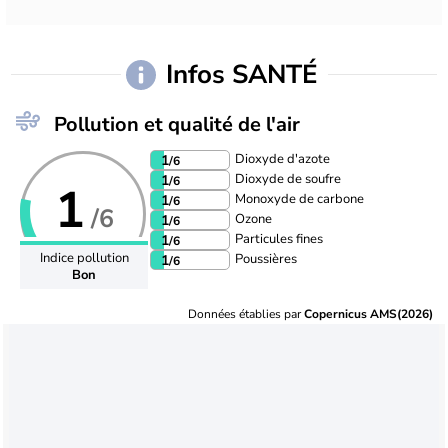
Infos SANTÉ
Pollution et qualité de l'air
Dioxyde d'azote
1
/6
Dioxyde de soufre
1
/6
1
Monoxyde de carbone
1
/6
/6
Ozone
1
/6
Particules fines
1
/6
Indice pollution
Poussières
1
/6
Bon
Données établies par
Copernicus AMS(2026)