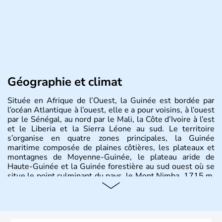
Géographie et climat
Située en Afrique de l’Ouest, la Guinée est bordée par
l’océan Atlantique à l’ouest, elle e a pour voisins, à l’ouest
par le Sénégal, au nord par le Mali, la Côte d’Ivoire à l’est
et le Liberia et la Sierra Léone au sud. Le territoire
s’organise en quatre zones principales, la Guinée
maritime composée de plaines côtières, les plateaux et
montagnes de Moyenne-Guinée, le plateau aride de
Haute-Guinée et la Guinée forestière au sud ouest où se
situe le point culminant du pays, le Mont Nimba, 1715 m.
Occupant 246 000 km2, le pays recense près de
13millions d’habitants, dont 1,7 million vivent dans la
capitale Conakry.