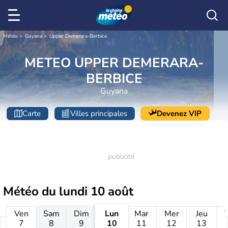
Météo
Guyana
Upper Demerara-Berbice
METEO UPPER DEMERARA-
BERBICE
Guyana
Carte
Villes principales
Devenez VIP
Météo du
lundi 10 août
Ven
Sam
Dim
Lun
Mar
Mer
Jeu
7
8
9
10
11
12
13