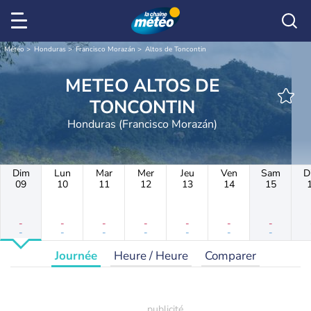
Météo
Honduras
Francisco Morazán
Altos de Toncontin
METEO ALTOS DE
TONCONTIN
Honduras (Francisco Morazán)
Dim
Lun
Mar
Mer
Jeu
Ven
Sam
D
09
10
11
12
13
14
15
-
-
-
-
-
-
-
-
-
-
-
-
-
-
Journée
Heure / Heure
Comparer