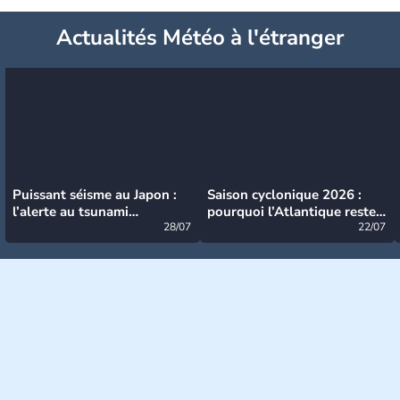
Actualités Météo à l'étranger
Puissant séisme au Japon :
Saison cyclonique 2026 :
l’alerte au tsunami
pourquoi l’Atlantique reste
désormais levée
28/07
très calme à ce stade ?
22/07