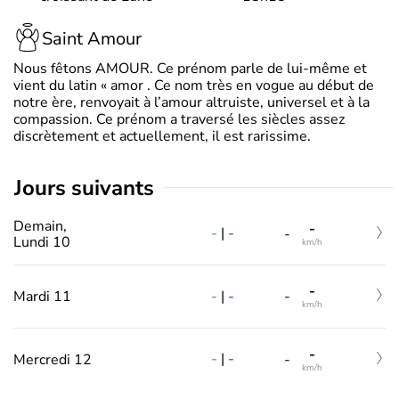
Saint Amour
Nous fêtons AMOUR. Ce prénom parle de lui-même et
vient du latin « amor . Ce nom très en vogue au début de
notre ère, renvoyait à l’amour altruiste, universel et à la
compassion. Ce prénom a traversé les siècles assez
discrètement et actuellement, il est rarissime.
jours suivants
Demain,
-
-
|
-
-
Lundi 10
km/h
-
-
|
-
Mardi 11
-
km/h
-
-
|
-
Mercredi 12
-
km/h