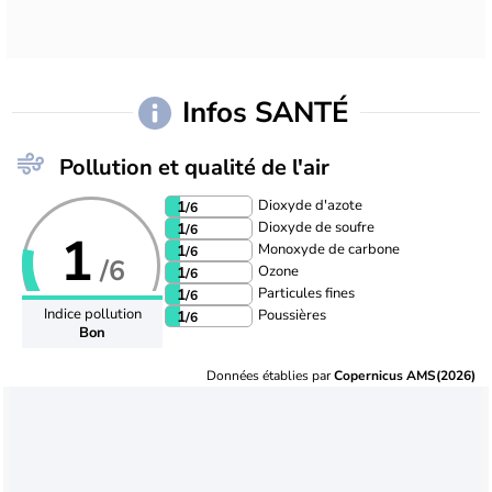
Infos SANTÉ
Pollution et qualité de l'air
Dioxyde d'azote
1
/6
Dioxyde de soufre
1
/6
1
Monoxyde de carbone
1
/6
/6
Ozone
1
/6
Particules fines
1
/6
Indice pollution
Poussières
1
/6
Bon
Données établies par
Copernicus AMS(2026)