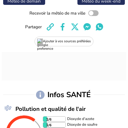
Météo de demain
Météo du week-end
Recevoir la météo de ma ville
Partager
Ajouter à vos sources préférées
Infos SANTÉ
Pollution et qualité de l'air
Dioxyde d'azote
1
/6
Dioxyde de soufre
1
/6