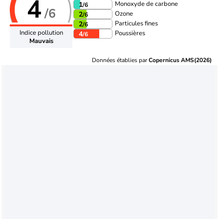
4
Monoxyde de carbone
1
/6
/6
Ozone
2
/6
Particules fines
2
/6
Indice pollution
Poussières
4
/6
Mauvais
Données établies par
Copernicus AMS(2026)