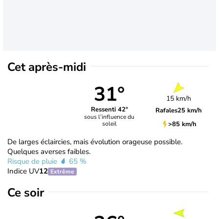
Cet après-midi
31°
15 km/h
Ressenti 42°
Rafales
25 km/h
sous l’influence du
>85 km/h
soleil
De larges éclaircies, mais évolution orageuse possible.
Quelques averses faibles.
Risque de pluie
65 %
Indice UV
12
Extrême
Ce soir