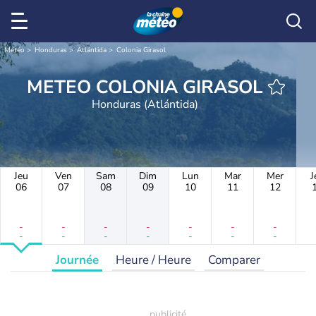
Météo
Honduras
Atlántida
Colonia Girasol
METEO COLONIA GIRASOL
Honduras (Atlántida)
Jeu
Ven
Sam
Dim
Lun
Mar
Mer
J
06
07
08
09
10
11
12
-
-
-
-
-
-
-
-
-
-
-
-
-
-
Journée
Heure / Heure
Comparer