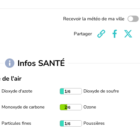
Recevoir la météo de ma ville
Partager
Infos SANTÉ
 de l'air
Dioxyde d'azote
Dioxyde de soufre
1
/6
Monoxyde de carbone
Ozone
2
/6
Particules fines
Poussières
1
/6