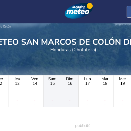
de Colón
METEO SAN MARCOS DE COLÓN 
Honduras (Choluteca)
er
Jeu
Ven
Sam
Dim
Lun
Mar
Mer
2
13
14
15
16
17
18
19
-
-
-
-
-
-
-
-
-
-
-
-
-
-
-
-