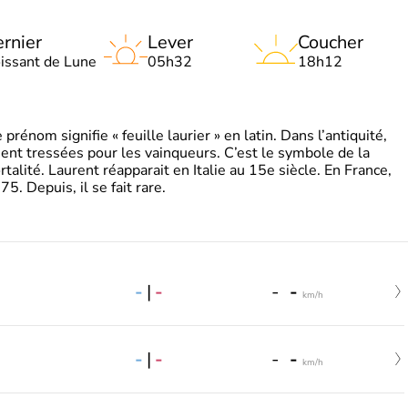
rnier
Lever
Coucher
oissant de Lune
05h32
18h12
énom signifie « feuille laurier » en latin. Dans l’antiquité,
ient tressées pour les vainqueurs. C’est le symbole de la
rtalité. Laurent réapparait en Italie au 15e siècle. En France,
. Depuis, il se fait rare.
-
|
-
-
-
km/h
-
|
-
-
-
km/h