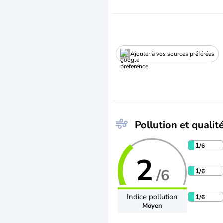
Ajouter à vos sources préférées
Pollution et qualité
1
/6
2
/6
1
/6
Indice pollution
1
/6
Moyen