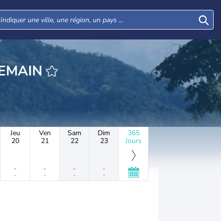
DEMAIN
Jeu
Ven
Sam
Dim
365
20
21
22
23
Jours
-
-
-
-
-
-
-
-