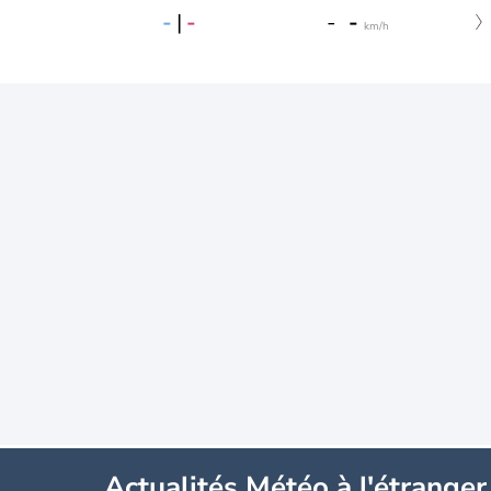
-
|
-
-
-
km/h
Actualités Météo à l'étranger