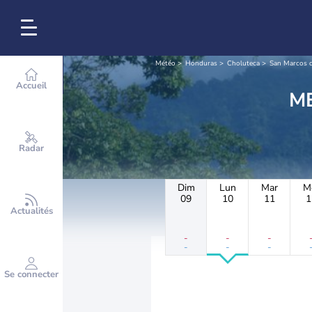
Météo
Honduras
Choluteca
San Marcos 
Accueil
Radar
Dim
Lun
Mar
M
09
10
11
1
Actualités
-
-
-
-
-
-
Se connecter