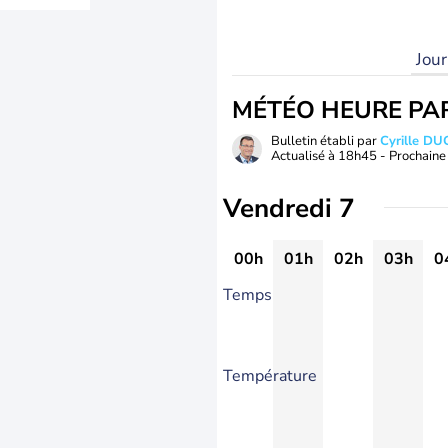
Jou
MÉTÉO HEURE PA
Bulletin établi par
Cyrille D
Actualisé à
18h45
- Prochaine 
Vendredi 7
00h
01h
02h
03h
0
Temps
Température