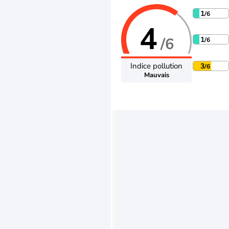
1
/6
4
/6
1
/6
Indice pollution
3
/6
Mauvais