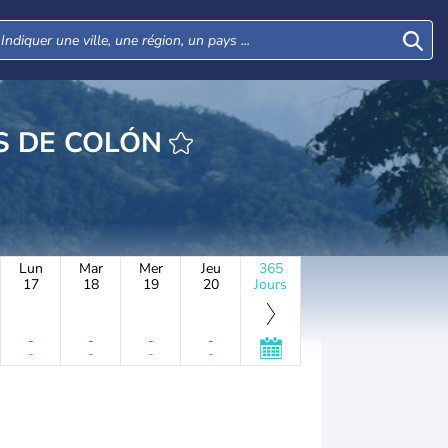
 SAN MARCOS DE COLÓN
Lun
Mar
Mer
Jeu
365
17
18
19
20
Jours
-
-
-
-
-
-
-
-