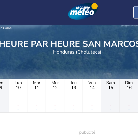
de Colón
METEO HEURE PAR HEURE
Honduras (Choluteca)
im
Lun
Mar
Mer
Jeu
Ven
Sam
Dim
9
10
11
12
13
14
15
16
-
-
-
-
-
-
-
-
-
-
-
-
-
-
-
-