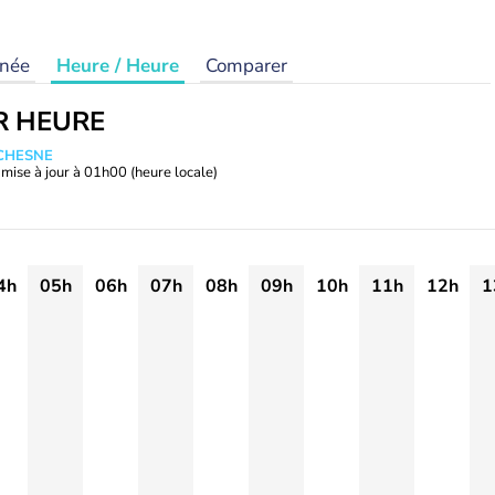
rnée
Heure / Heure
Comparer
R HEURE
UCHESNE
mise à jour à
01h00
(heure locale)
4h
05h
06h
07h
08h
09h
10h
11h
12h
1