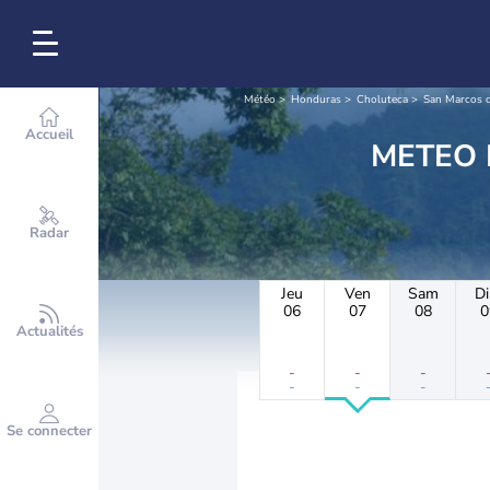
Météo
Honduras
Choluteca
San Marcos 
Accueil
Radar
Jeu
Ven
Sam
D
06
07
08
0
Actualités
-
-
-
-
-
-
Se connecter