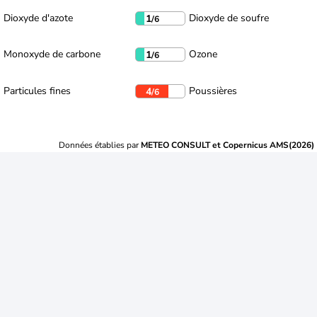
Dioxyde d'azote
Dioxyde de soufre
1
/6
Monoxyde de carbone
Ozone
1
/6
Particules fines
Poussières
4
/6
Données établies par
METEO CONSULT et Copernicus AMS(2026)