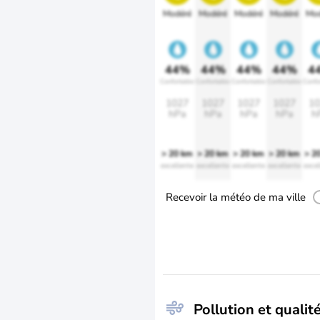
Modéré
Modéré
Modéré
Modéré
Mod
44%
44%
44%
44%
4
Confortable
Confortable
Confortable
Confortable
Confo
1027
1027
1027
1027
10
hPa
hPa
hPa
hPa
h
> 20 km
> 20 km
> 20 km
> 20 km
> 2
excellente
excellente
excellente
excellente
excel
Recevoir la météo de ma ville
Pollution et qualité