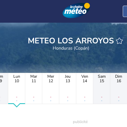
METEO LOS ARROYOS
Honduras (Copán)
im
Lun
Mar
Mer
Jeu
Ven
Sam
Dim
9
10
11
12
13
14
15
16
-
-
-
-
-
-
-
-
-
-
-
-
-
-
-
-