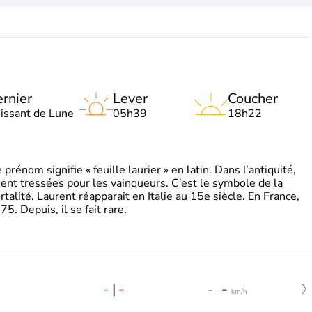
rnier
Lever
Coucher
oissant de Lune
05h39
18h22
énom signifie « feuille laurier » en latin. Dans l’antiquité,
ient tressées pour les vainqueurs. C’est le symbole de la
rtalité. Laurent réapparait en Italie au 15e siècle. En France,
. Depuis, il se fait rare.
-
|
-
-
-
km/h