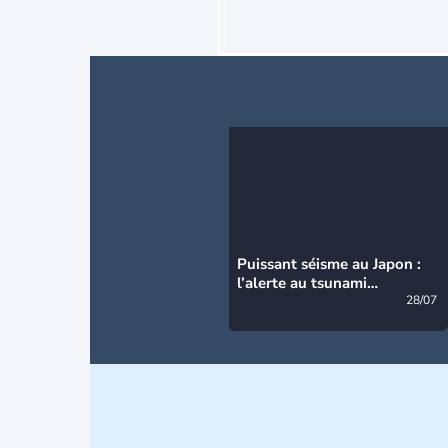
Puissant séisme au Japon :
l’alerte au tsunami
désormais levée
28/07