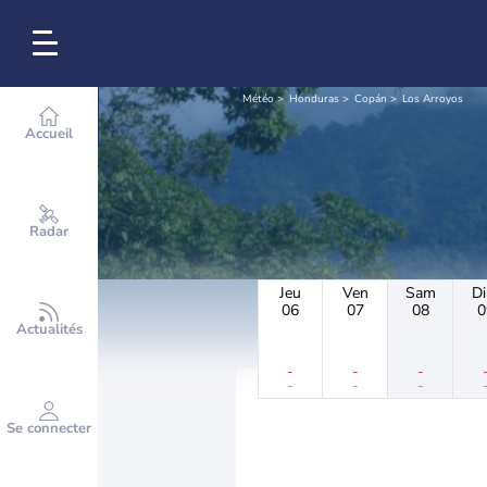
Météo
Honduras
Copán
Los Arroyos
Accueil
Radar
Jeu
Ven
Sam
D
06
07
08
0
Actualités
-
-
-
-
-
-
Se connecter