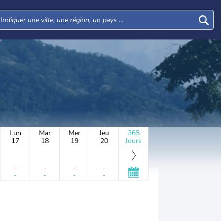
Lun
Mar
Mer
Jeu
365
17
18
19
20
Jours
-
-
-
-
-
-
-
-