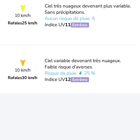
Ciel très nuageux devenant plus variable.
Sans précipitations.
10 km/h
Aucun risque de pluie
Rafales
25 km/h
Indice UV
11
Extrême
Ciel variable devenant très nuageux.
Faible risque d'averses.
10 km/h
Risque de pluie
25 %
Rafales
30 km/h
Indice UV
12
Extrême