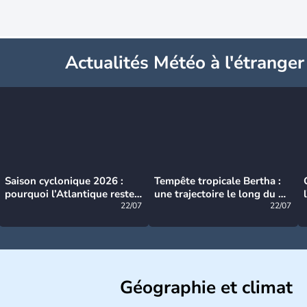
Actualités Météo à l'étranger
Saison cyclonique 2026 :
Tempête tropicale Bertha :
pourquoi l’Atlantique reste
une trajectoire le long du du
très calme à ce stade ?
22/07
littoral américain
22/07
Géographie et climat