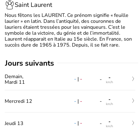
Saint Laurent
Nous fêtons les LAURENT. Ce prénom signifie « feuille
laurier » en latin. Dans l’antiquité, des couronnes de
lauriers étaient tressées pour les vainqueurs. C’est le
symbole de la victoire, du génie et de l’immortalité.
Laurent réapparait en Italie au 15e siècle. En France, son
succès dure de 1965 à 1975. Depuis, il se fait rare.
jours suivants
Demain,
-
-
|
-
-
Mardi 11
km/h
-
-
|
-
Mercredi 12
-
km/h
-
-
|
-
Jeudi 13
-
km/h