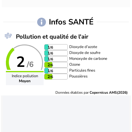
Infos SANTÉ
Pollution et qualité de l'air
Dioxyde d'azote
1
/6
Dioxyde de soufre
1
/6
2
Monoxyde de carbone
1
/6
/6
Ozone
2
/6
Particules fines
1
/6
Indice pollution
Poussières
2
/6
Moyen
Données établies par
Copernicus AMS(2026)