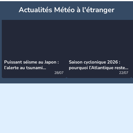
Actualités Météo à l'étranger
Puissant séisme au Japon :
Saison cyclonique 2026 :
l’alerte au tsunami
pourquoi l’Atlantique reste
désormais levée
28/07
très calme à ce stade ?
22/07