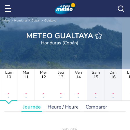
Météo
Honduras
Copán
GUaltaya
METEO GUALTAYA
Honduras (Copán)
Lun
Mar
Mer
Jeu
Ven
Sam
Dim
L
10
11
12
13
14
15
16
-
-
-
-
-
-
-
-
-
-
-
-
-
-
Journée
Heure / Heure
Comparer