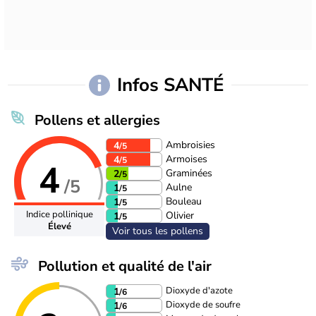
Infos SANTÉ
Pollens et allergies
Ambroisies
4
/5
Armoises
4
/5
4
Graminées
2
/5
/5
Aulne
1
/5
Bouleau
1
/5
Indice pollinique
Olivier
1
/5
Élevé
Voir tous les pollens
Pollution et qualité de l'air
Dioxyde d'azote
1
/6
Dioxyde de soufre
1
/6