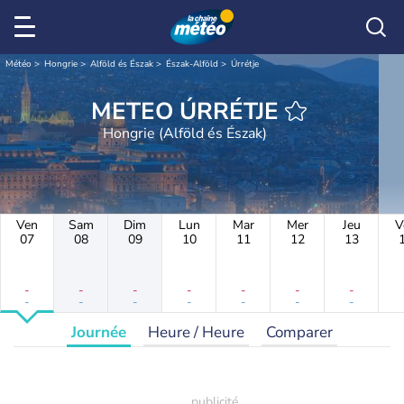
Météo
Hongrie
Alföld és Észak
Észak-Alföld
Úrrétje
METEO ÚRRÉTJE
Hongrie (Alföld és Észak)
Ven
Sam
Dim
Lun
Mar
Mer
Jeu
V
07
08
09
10
11
12
13
-
-
-
-
-
-
-
-
-
-
-
-
-
-
Journée
Heure / Heure
Comparer