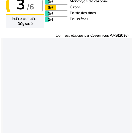
3
Monoxyde de carbone
1
/6
/6
Ozone
3
/6
Particules fines
1
/6
Indice pollution
Poussières
1
/6
Dégradé
Données établies par
Copernicus AMS(2026)