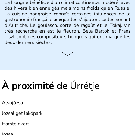
La Hongrie bénéficie d'un climat continental modéré, avec
des hivers bien enneigés mais moins froids qu'en Russie.
La cuisine hongroise connaît certaines influences de la
gastronomie française auxquelles s'ajoutent celles venant
d'Autriche. Le goulasch, sorte de ragoût et le Tokaj, vin
très recherché en est le fleuron. Bela Bartok et Franz
Liszt sont des compositeurs hongrois qui ont marqué les
deux derniers siècles.
Histoire et administration
Pays d'Europe centrale, membre de l'Union européenne
depuis 2004, la Hongrie est aussi appelée « pays magyar
». Un peu plus de dix millions d'habitants composent le
À proximité de
Úrrétje
pays dont la langue est bien-sûr le hongrois et la
monnaie le forint. Sa capitale s'appelle Budapest.
L'industrie de la métallurgie s'est pendant longtemps
développée en Hongrie.
Alsójózsa
Józsaliget lakópark
Harsteinkert
Józsa