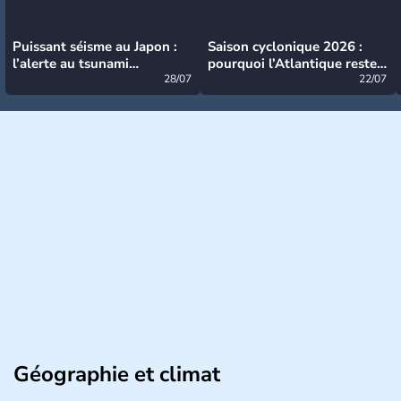
Puissant séisme au Japon :
Saison cyclonique 2026 :
l’alerte au tsunami
pourquoi l’Atlantique reste
désormais levée
28/07
très calme à ce stade ?
22/07
Géographie et climat