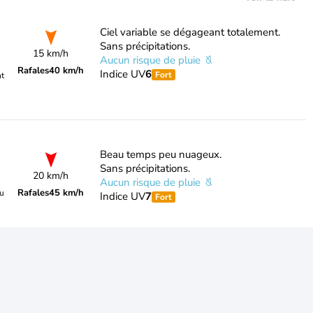
Ciel variable se dégageant totalement.
Sans précipitations.
15 km/h
Aucun risque de pluie
Rafales
40 km/h
Indice UV
6
Fort
nt
Beau temps peu nuageux.
Sans précipitations.
20 km/h
Aucun risque de pluie
Rafales
45 km/h
du
Indice UV
7
Fort