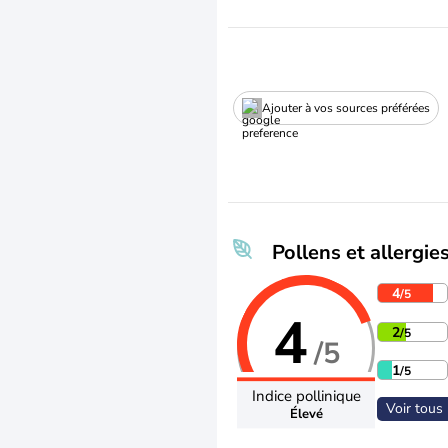
Ajouter à vos sources préférées
Pollens et allergie
4
/5
4
2
/5
/5
1
/5
Indice pollinique
Voir tous 
Élevé