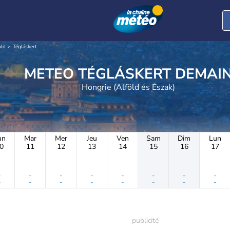
öld
Tégláskert
METEO TÉGLÁSKERT DEMAI
Hongrie (Alföld és Észak)
un
Mar
Mer
Jeu
Ven
Sam
Dim
Lun
0
11
12
13
14
15
16
17
-
-
-
-
-
-
-
-
-
-
-
-
-
-
-
-