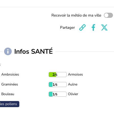
Recevoir la météo de ma ville
Partager
Infos SANTÉ
s
Ambroisies
Armoises
2
/5
Graminées
Aulne
1
/5
Bouleau
Olivier
1
/5
les pollens