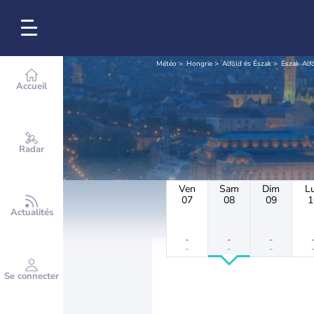
Météo
Hongrie
Alföld és Észak
Észak-Alf
Accueil
Radar
Ven
Sam
Dim
L
07
08
09
1
Actualités
-
-
-
-
-
-
Se connecter