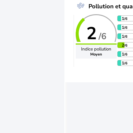
Pollution et qual
1
/6
2
1
/6
/6
1
/6
2
/6
Indice pollution
1
Moyen
/6
1
/6