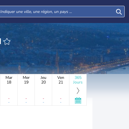
N
Mar
Mer
Jeu
Ven
365
18
19
20
21
Jours
-
-
-
-
-
-
-
-