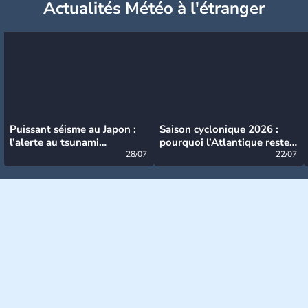
Actualités Météo à l'étranger
Puissant séisme au Japon :
Saison cyclonique 2026 :
l’alerte au tsunami
pourquoi l’Atlantique reste
désormais levée
28/07
très calme à ce stade ?
22/07