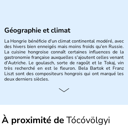
Géographie et climat
La Hongrie bénéficie d'un climat continental modéré, avec
des hivers bien enneigés mais moins froids qu'en Russie.
La cuisine hongroise connaît certaines influences de la
gastronomie française auxquelles s'ajoutent celles venant
d'Autriche. Le goulasch, sorte de ragoût et le Tokaj, vin
très recherché en est le fleuron. Bela Bartok et Franz
Liszt sont des compositeurs hongrois qui ont marqué les
deux derniers siècles.
Histoire et administration
Pays d'Europe centrale, membre de l'Union européenne
depuis 2004, la Hongrie est aussi appelée « pays magyar
». Un peu plus de dix millions d'habitants composent le
À proximité de
Tócóvölgyi
pays dont la langue est bien-sûr le hongrois et la
monnaie le forint. Sa capitale s'appelle Budapest.