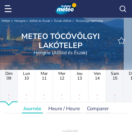
Météo
Hongrie
Alföld és Észak
Észak-Alföld
Tócóvölgyi lakótelep
METEO TÓCÓVÖLGYI
LAKÓTELEP
Hongrie (Alföld és Észak)
Dim
Lun
Mar
Mer
Jeu
Ven
Sam
D
09
10
11
12
13
14
15
-
-
-
-
-
-
-
-
-
-
-
-
-
-
Journée
Heure / Heure
Comparer