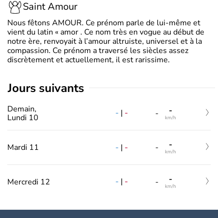
Saint Amour
Nous fêtons AMOUR. Ce prénom parle de lui-même et
vient du latin « amor . Ce nom très en vogue au début de
notre ère, renvoyait à l’amour altruiste, universel et à la
compassion. Ce prénom a traversé les siècles assez
discrètement et actuellement, il est rarissime.
jours suivants
Demain,
-
-
|
-
-
Lundi 10
km/h
-
-
|
-
Mardi 11
-
km/h
-
-
|
-
Mercredi 12
-
km/h