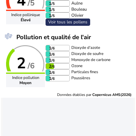
4
/5
Aulne
1
/5
Bouleau
1
/5
Indice pollinique
Olivier
1
/5
Élevé
Voir tous les pollens
Pollution et qualité de l'air
Dioxyde d'azote
1
/6
Dioxyde de soufre
1
/6
2
Monoxyde de carbone
1
/6
/6
Ozone
2
/6
Particules fines
1
/6
Indice pollution
Poussières
1
/6
Moyen
Données établies par
Copernicus AMS(2026)