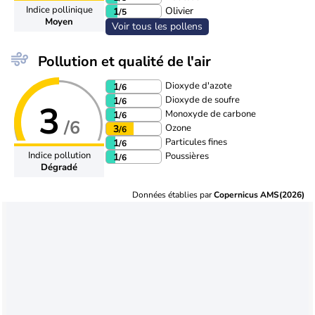
Indice pollinique
Olivier
1
/5
Moyen
Voir tous les pollens
Pollution et qualité de l'air
Dioxyde d'azote
1
/6
Dioxyde de soufre
1
/6
3
Monoxyde de carbone
1
/6
/6
Ozone
3
/6
Particules fines
1
/6
Indice pollution
Poussières
1
/6
Dégradé
Données établies par
Copernicus AMS(2026)