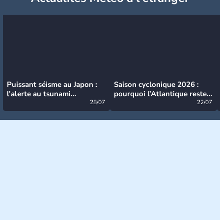
Puissant séisme au Japon :
Saison cyclonique 2026 :
l’alerte au tsunami
pourquoi l’Atlantique reste
désormais levée
28/07
très calme à ce stade ?
22/07