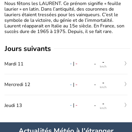
Nous fêtons les LAURENT. Ce prénom signifie « feuille
laurier » en latin. Dans l’antiquité, des couronnes de
lauriers étaient tressées pour les vainqueurs. C’est le
symbole de la victoire, du génie et de l’immortalité.
Laurent réapparait en Italie au 15e siècle. En France, son
succès dure de 1965 à 1975. Depuis, il se fait rare.
jours suivants
-
-
|
-
Mardi 11
-
km/h
-
-
|
-
Mercredi 12
-
km/h
-
-
|
-
Jeudi 13
-
km/h
Actualités Météo à l'étranger