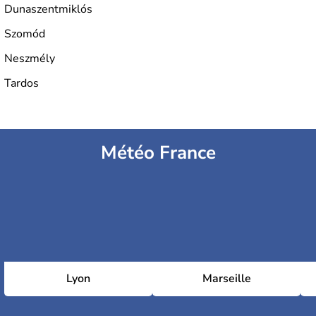
développée en Hongrie.
Dunaszentmiklós
Szomód
Neszmély
Tardos
Météo France
Lyon
Marseille