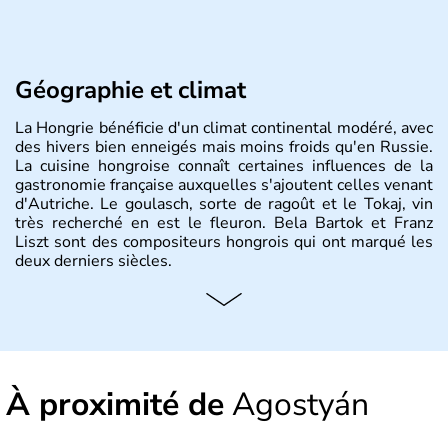
Géographie et climat
La Hongrie bénéficie d'un climat continental modéré, avec
des hivers bien enneigés mais moins froids qu'en Russie.
La cuisine hongroise connaît certaines influences de la
gastronomie française auxquelles s'ajoutent celles venant
d'Autriche. Le goulasch, sorte de ragoût et le Tokaj, vin
très recherché en est le fleuron. Bela Bartok et Franz
Liszt sont des compositeurs hongrois qui ont marqué les
deux derniers siècles.
Histoire et administration
Pays d'Europe centrale, membre de l'Union européenne
depuis 2004, la Hongrie est aussi appelée « pays magyar
». Un peu plus de dix millions d'habitants composent le
À proximité de
Agostyán
pays dont la langue est bien-sûr le hongrois et la
monnaie le forint. Sa capitale s'appelle Budapest.
L'industrie de la métallurgie s'est pendant longtemps