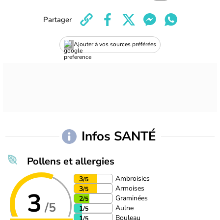
Partager
Ajouter à vos sources préférées
Infos SANTÉ
Pollens et allergies
Ambroisies
3
/5
Armoises
3
/5
3
Graminées
2
/5
/5
Aulne
1
/5
Bouleau
1
/5