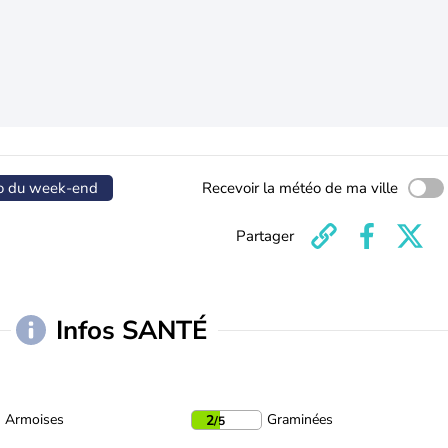
o du week-end
Recevoir la météo de ma ville
Partager
Infos SANTÉ
Armoises
Graminées
2
/5