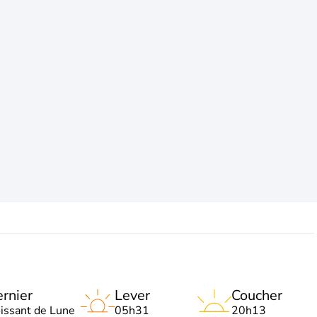
rnier
Lever
Coucher
oissant de Lune
05h31
20h13