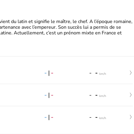
t du latin et signifie le maître, le chef. A l’époque romaine,
partenance avec l’empereur. Son succès lui a permis de se
latine. Actuellement, c’est un prénom mixte en France et
-
|
-
-
-
km/h
-
|
-
-
-
km/h
-
|
-
-
-
km/h