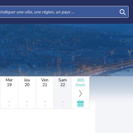
Mer
Jeu
Ven
Sam
365
19
20
21
22
Jours
-
-
-
-
-
-
-
-