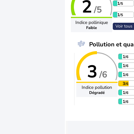
2
1
/5
/5
1
/5
Indice pollinique
Voir tous 
Faible
Pollution et qual
1
/6
3
1
/6
/6
1
/6
3
/6
Indice pollution
1
Dégradé
/6
1
/6