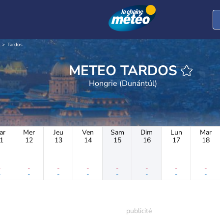
l
Tardos
METEO TARDOS
Hongrie (Dunántúl)
ar
Mer
Jeu
Ven
Sam
Dim
Lun
Mar
1
12
13
14
15
16
17
18
-
-
-
-
-
-
-
-
-
-
-
-
-
-
-
-