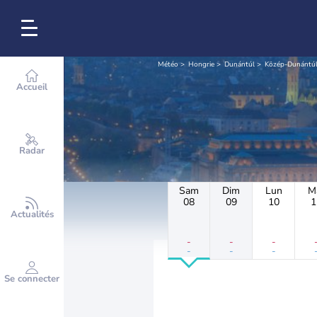
Météo
Hongrie
Dunántúl
Közép-Dunántú
Accueil
Radar
Sam
Dim
Lun
M
08
09
10
1
Actualités
-
-
-
-
-
-
Se connecter