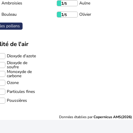
Ambroisies
Aulne
1
/5
Bouleau
Olivier
1
/5
les pollens
ité de l'air
Dioxyde d'azote
Dioxyde de
soufre
Monoxyde de
carbone
Ozone
Particules fines
Poussières
Données établies par
Copernicus AMS(2026)