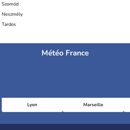
Szomód
Neszmély
Tardos
Météo France
Lyon
Marseille