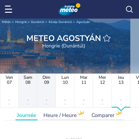
Météo
Hongrie
Dunántúl
Közép-Dunántúl
Agostyán
METEO AGOSTYÁN
Hongrie (Dunántúl)
Ven
Sam
Dim
Lun
Mar
Mer
Jeu
V
07
08
09
10
11
12
13
-
-
-
-
-
-
-
-
-
-
-
-
-
-
Journée
Heure / Heure
Comparer