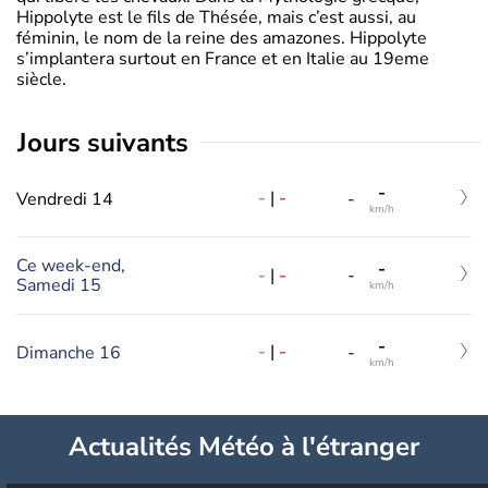
Hippolyte est le fils de Thésée, mais c’est aussi, au
féminin, le nom de la reine des amazones. Hippolyte
s’implantera surtout en France et en Italie au 19eme
siècle.
jours suivants
-
-
|
-
Vendredi 14
-
km/h
Ce week-end,
-
-
|
-
-
Samedi 15
km/h
-
-
|
-
Dimanche 16
-
km/h
Actualités Météo à l'étranger