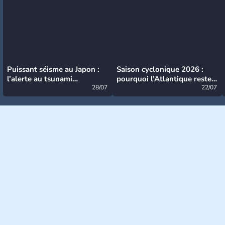
Puissant séisme au Japon :
Saison cyclonique 2026 :
l’alerte au tsunami
pourquoi l’Atlantique reste
désormais levée
28/07
très calme à ce stade ?
22/07