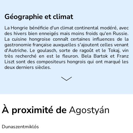
Géographie et climat
La Hongrie bénéficie d'un climat continental modéré, avec
des hivers bien enneigés mais moins froids qu'en Russie.
La cuisine hongroise connaît certaines influences de la
gastronomie française auxquelles s'ajoutent celles venant
d'Autriche. Le goulasch, sorte de ragoût et le Tokaj, vin
très recherché en est le fleuron. Bela Bartok et Franz
Liszt sont des compositeurs hongrois qui ont marqué les
deux derniers siècles.
Histoire et administration
Pays d'Europe centrale, membre de l'Union européenne
depuis 2004, la Hongrie est aussi appelée « pays magyar
». Un peu plus de dix millions d'habitants composent le
À proximité de
Agostyán
pays dont la langue est bien-sûr le hongrois et la
monnaie le forint. Sa capitale s'appelle Budapest.
L'industrie de la métallurgie s'est pendant longtemps
développée en Hongrie.
Dunaszentmiklós