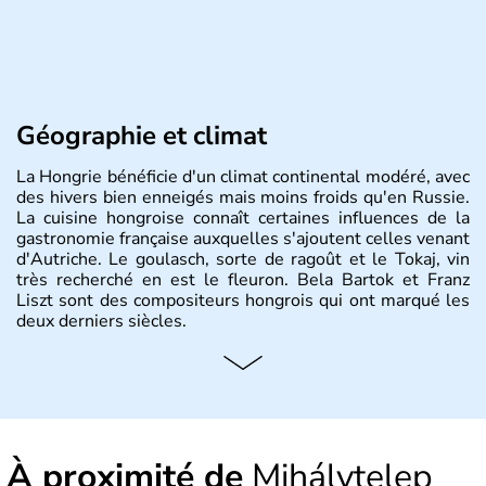
Géographie et climat
La Hongrie bénéficie d'un climat continental modéré, avec
des hivers bien enneigés mais moins froids qu'en Russie.
La cuisine hongroise connaît certaines influences de la
gastronomie française auxquelles s'ajoutent celles venant
d'Autriche. Le goulasch, sorte de ragoût et le Tokaj, vin
très recherché en est le fleuron. Bela Bartok et Franz
Liszt sont des compositeurs hongrois qui ont marqué les
deux derniers siècles.
Histoire et administration
Pays d'Europe centrale, membre de l'Union européenne
depuis 2004, la Hongrie est aussi appelée « pays magyar
». Un peu plus de dix millions d'habitants composent le
À proximité de
Mihálytelep
pays dont la langue est bien-sûr le hongrois et la