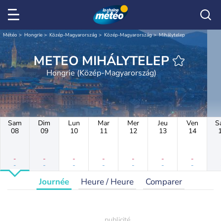
Météo
Hongrie
Közép-Magyarország
Közép-Magyarország
Mihálytelep
METEO MIHÁLYTELEP
Hongrie (Közép-Magyarország)
Sam
Dim
Lun
Mar
Mer
Jeu
Ven
S
08
09
10
11
12
13
14
-
-
-
-
-
-
-
-
-
-
-
-
-
-
Journée
Heure / Heure
Comparer