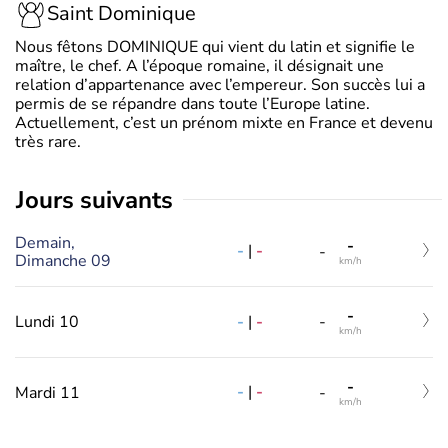
Saint Dominique
Nous fêtons DOMINIQUE qui vient du latin et signifie le
maître, le chef. A l’époque romaine, il désignait une
relation d’appartenance avec l’empereur. Son succès lui a
permis de se répandre dans toute l’Europe latine.
Actuellement, c’est un prénom mixte en France et devenu
très rare.
jours suivants
Demain,
-
-
|
-
-
Dimanche 09
km/h
-
-
|
-
Lundi 10
-
km/h
-
-
|
-
Mardi 11
-
km/h