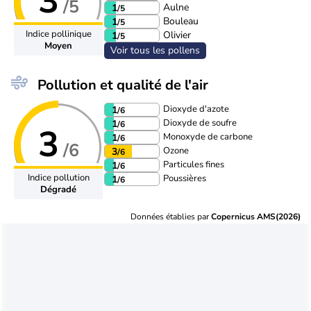
3
/5
Aulne
1
/5
Bouleau
1
/5
Indice pollinique
Olivier
1
/5
Moyen
Voir tous les pollens
Pollution et qualité de l'air
Dioxyde d'azote
1
/6
Dioxyde de soufre
1
/6
3
Monoxyde de carbone
1
/6
/6
Ozone
3
/6
Particules fines
1
/6
Indice pollution
Poussières
1
/6
Dégradé
Données établies par
Copernicus AMS(2026)