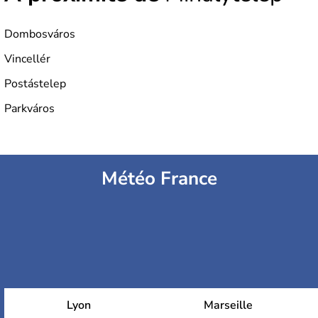
monnaie le forint. Sa capitale s'appelle Budapest.
L'industrie de la métallurgie s'est pendant longtemps
développée en Hongrie.
Dombosváros
Vincellér
Postástelep
Parkváros
Météo France
Lyon
Marseille