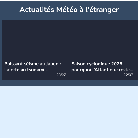
Actualités Météo à l'étranger
Puissant séisme au Japon :
Saison cyclonique 2026 :
l’alerte au tsunami
pourquoi l’Atlantique reste
désormais levée
28/07
très calme à ce stade ?
22/07