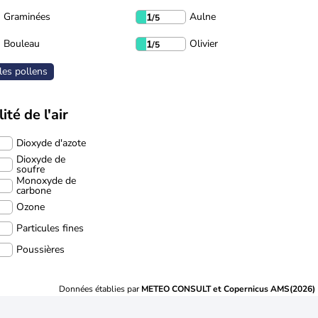
Graminées
Aulne
1
/5
Bouleau
Olivier
1
/5
les pollens
ité de l'air
Dioxyde d'azote
Dioxyde de
soufre
Monoxyde de
carbone
Ozone
Particules fines
Poussières
Données établies par
METEO CONSULT et Copernicus AMS(2026)