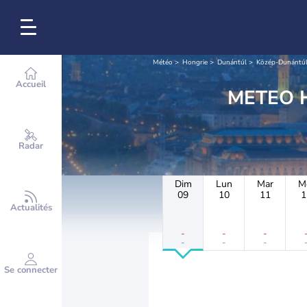
Météo
Hongrie
Dunántúl
Közép-Dunántú
Accueil
Radar
Dim
Lun
Mar
M
09
10
11
1
Actualités
-
-
-
-
-
-
Se connecter