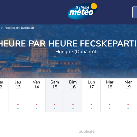
l
Fecskeparti lakótelep
METEO HEURE PAR HEURE 
Hongrie (Dunántúl)
er
Jeu
Ven
Sam
Dim
Lun
Mar
Mer
2
13
14
15
16
17
18
19
-
-
-
-
-
-
-
-
-
-
-
-
-
-
-
-