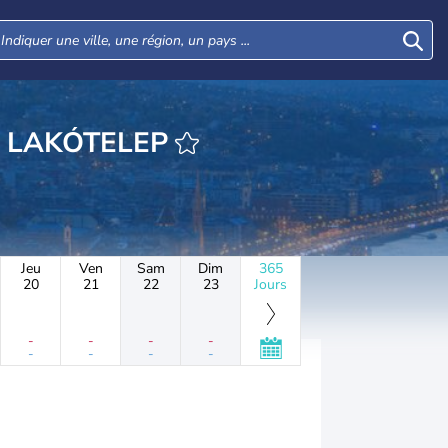
FECSKEPARTI LAKÓTELEP
Jeu
Ven
Sam
Dim
365
20
21
22
23
Jours
-
-
-
-
-
-
-
-