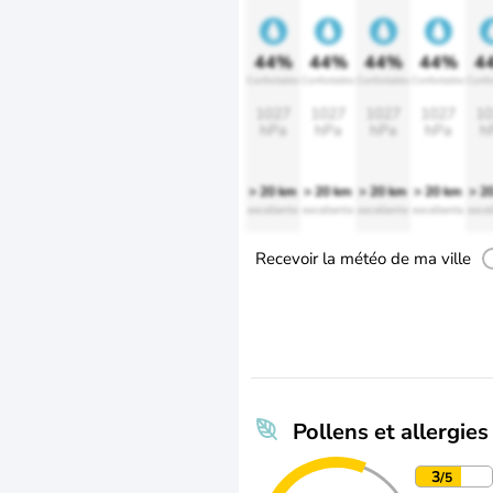
44%
44%
44%
44%
4
Confortable
Confortable
Confortable
Confortable
Confo
1027
1027
1027
1027
10
hPa
hPa
hPa
hPa
h
> 20 km
> 20 km
> 20 km
> 20 km
> 2
excellente
excellente
excellente
excellente
excel
Recevoir la météo de ma ville
Pollens et allergies
3
/5