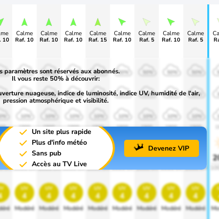
lme
Calme
Calme
Calme
Calme
Calme
Calme
Calme
Calme
C
. 10
Raf. 10
Raf. 10
Raf. 10
Raf. 15
Raf. 10
Raf. 5
Raf. 10
Raf. 5
Ra
s paramètres sont réservés aux abonnés.
0%
50%
50%
50%
50%
50%
50%
50%
50%
Il vous reste 50% à découvrir:
uverture nuageuse, indice de luminosité, indice UV, humidité de l'air,
0%
30%
30%
30%
30%
30%
30%
30%
30%
pression atmosphérique et visibilité.
0%
10%
10%
10%
10%
10%
10%
10%
10%
00
1900
1900
1900
1900
1900
1900
1900
1900
1
Un site plus rapide
Plus d'info météo
Devenez VIP
Sans pub
0%
20%
20%
20%
20%
20%
20%
20%
20%
2
Accès au TV Live
0 lm
1000 lm
1000 lm
1000 lm
1000 lm
1000 lm
1000 lm
1000 lm
1000 lm
10
v
uv
uv
uv
uv
uv
uv
uv
uv
4
4
4
4
4
4
4
4
4
éré
Modéré
Modéré
Modéré
Modéré
Modéré
Modéré
Modéré
Modéré
Mo