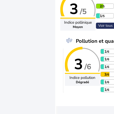
3
2
/5
/5
1
/5
Indice pollinique
Voir tous 
Moyen
Pollution et qual
1
/6
3
1
/6
/6
1
/6
3
/6
Indice pollution
1
Dégradé
/6
1
/6