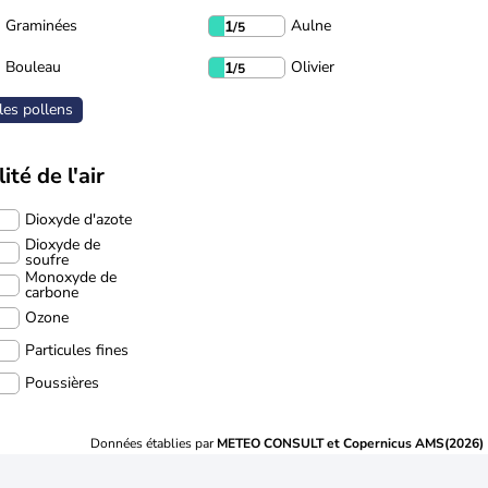
Graminées
Aulne
1
/5
Bouleau
Olivier
1
/5
les pollens
ité de l'air
Dioxyde d'azote
Dioxyde de
soufre
Monoxyde de
carbone
Ozone
Particules fines
Poussières
Données établies par
METEO CONSULT et Copernicus AMS(2026)