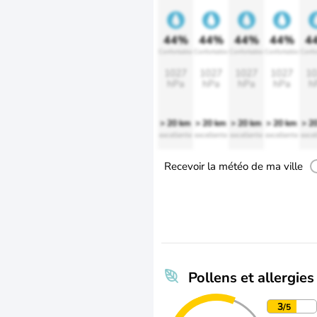
44%
44%
44%
44%
4
Confortable
Confortable
Confortable
Confortable
Confo
1027
1027
1027
1027
10
hPa
hPa
hPa
hPa
h
> 20 km
> 20 km
> 20 km
> 20 km
> 2
excellente
excellente
excellente
excellente
excel
Recevoir la météo de ma ville
Pollens et allergies
3
/5