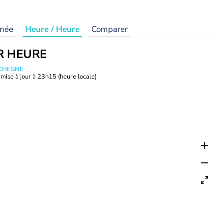
rnée
Heure / Heure
Comparer
R HEURE
UCHESNE
mise à jour à
23h15
(heure locale)