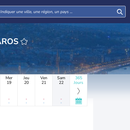
HEURE BELVÁROS
Mer
Jeu
Ven
Sam
365
19
20
21
22
Jours
-
-
-
-
-
-
-
-