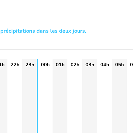
précipitations dans les deux jours.
1h
22h
23h
00h
01h
02h
03h
04h
05h
0