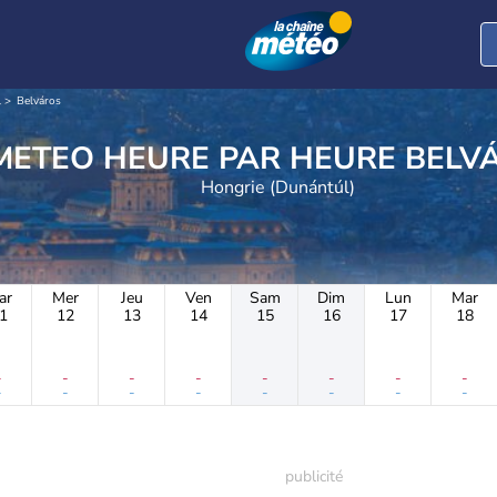
l
Belváros
METEO HEURE PAR 
Hongrie (Dunántúl)
ar
Mer
Jeu
Ven
Sam
Dim
Lun
Mar
1
12
13
14
15
16
17
18
-
-
-
-
-
-
-
-
-
-
-
-
-
-
-
-