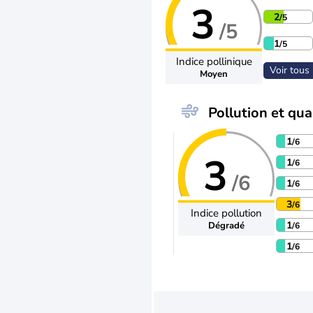
3
2
/5
/5
1
/5
Indice pollinique
Voir tous 
Moyen
Pollution et qual
1
/6
3
1
/6
/6
1
/6
3
/6
Indice pollution
1
Dégradé
/6
1
/6