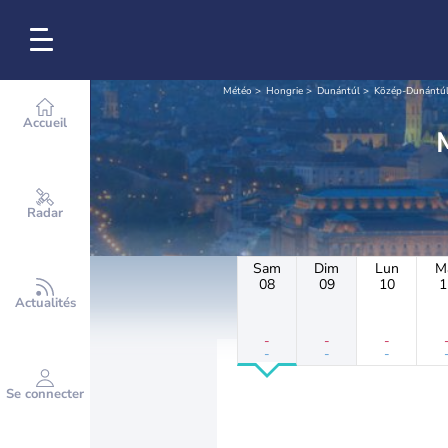
Météo
Hongrie
Dunántúl
Közép-Dunántú
Accueil
Radar
Sam
Dim
Lun
M
08
09
10
1
Actualités
-
-
-
-
-
-
Se connecter